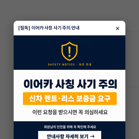
×
[필독] 이어카 사칭 사기 주의 안내
외장/내장
편의/멀티