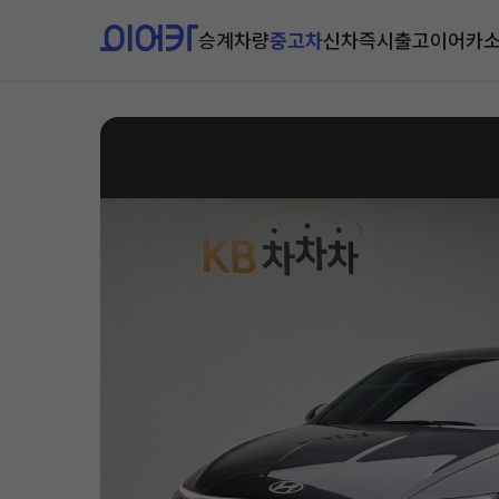
승계차량
중고차
신차즉시출고
이어카