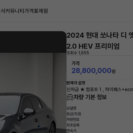
소식
커뮤니티
가격표
제원
2024 현대 쏘나타 디 
2.0 HEV 프리미엄
조회수 1,655
가격
28,800,000
원
판매자 설명
신차급 ★ 컴포트 1 , 하이패스+e
차량 기본 정보
모델명
등급/트림
차량번호
최초등록
변속기