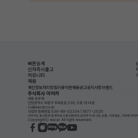
빠른승계
신차즉시출고
커뮤니티
제원
개인정보처리방침
이용약관
채용공고
공지사항
브랜드
주식회사 이어카
대표 유우재
인천광역시 부평구 주부토로 236, D동 1514호
cs@eacar.co.kr
사업자 등록번호 539-88-02334 | 1877-2520
이어카는 통신판매 중개자로서 통신판매의 당사자가 아니며, 상품, 거래정보, 거래에 대하여
Copyrightⓒ eacar. All right reserved.