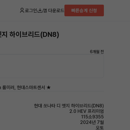
로그인
앱 다운로드
빠른승계 신청
엣지 하이브리드(DN8)
6개월 전
cm 룸미러, 현대스마트센서 ★
현대 쏘나타 디 엣지 하이브리드(DN8)
2.0 HEV 프리미엄
115소9355
2024년 7월
오토