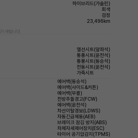
하이브리드(가솔린)
회색
검정
23,496km
기 바랍니다.
열선시트(앞좌석)
통풍시트(운전석)
통풍시트(동승석)
전동시트(운전석)
가죽시트
에어백(동승석)
에어백(사이드&커튼)
에어백(무릎)
전방추돌경고(FCW)
에어백(운전석)
차선이탈경보(LDWS)
자동긴급제동(AEB)
브레이크 잠김 방지(ABS)
차체자세제어장치(ESC)
타이어 공기압감지(TPMS)