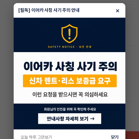
×
[필독] 이어카 사칭 사기 주의 안내
외장/내장
편의/멀티
차량 위치
인천
오늘 하루 그만보기
닫기