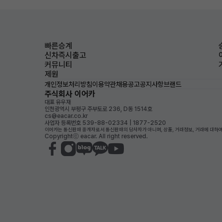
빠른승계
신차즉시출고
커뮤니티
제원
개인정보처리방침
이용약관
채용공고
공지사항
브랜드
주식회사 이어카
대표 유우재
인천광역시 부평구 주부토로 236, D동 1514호
cs@eacar.co.kr
사업자 등록번호 539-88-02334 | 1877-2520
이어카는 통신판매 중개자로서 통신판매의 당사자가 아니며, 상품, 거래정보, 거래에 대하여
Copyrightⓒ eacar. All right reserved.