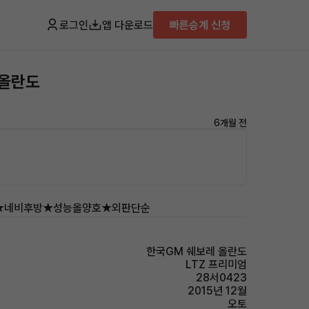
로그인
앱 다운로드
빠른승계 신청
 올란도
6개월 전
★네비후방★성능올양호★외판단순
한국GM 쉐보레 올란도
LTZ 프리미엄
28서0423
2015년 12월
오토