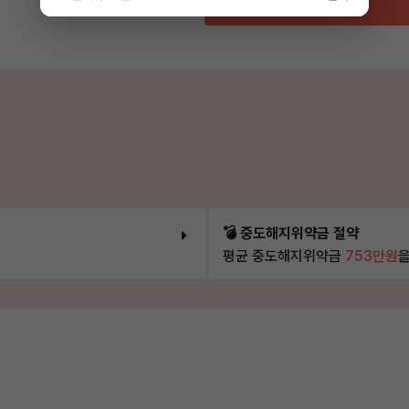
💣 중도해지위약금 절약
평균 중도해지위약금
753만원
을