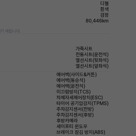
디젤
흰색
검정
80,446km
기 바랍니다.
가죽시트
전동시트(운전석)
열선시트(뒷좌석)
열선시트(앞좌석)
에어백(사이드&커튼)
에어백(동승석)
에어백(운전석)
미끄럼방지(TCS)
차체자세제어장치(ESC)
타이어 공기압감지(TPMS)
주차감지센서(전방)
주차감지센서(후방)
후방카메라
세이프티 윈도우
브레이크 잠김 방지(ABS)