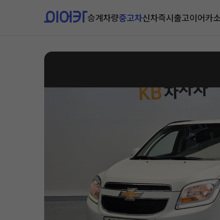
승계차량
중고차
신차즉시출고
이어카