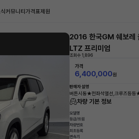
소식
커뮤니티
가격표
제원
2016 한국GM 쉐보레
LTZ 프리미엄
조회수 1,896
가격
6,400,000
원
판매자 설명
버튼시동★전좌석열선,크루즈등등
차량 기본 정보
모델명
등급/트림
차량번호
최초등록
변속기