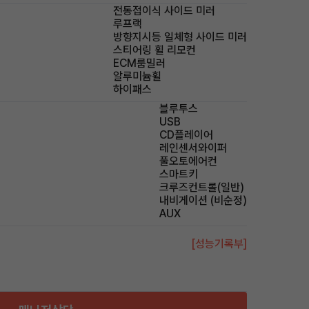
전동접이식 사이드 미러
루프랙
방향지시등 일체형 사이드 미러
스티어링 휠 리모컨
ECM룸밀러
알루미늄휠
하이패스
블루투스
USB
CD플레이어
레인센서와이퍼
풀오토에어컨
스마트키
크루즈컨트롤(일반)
내비게이션 (비순정)
AUX
[성능기록부]