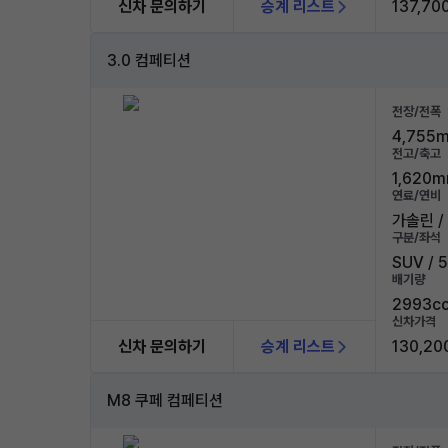
신차 문의하기
승계 리스트
137,70
3.0 컴페티션
전장/전폭
4,755m
전고/축고
1,620m
연료/연비
가솔린 / 
구분/좌석
SUV / 
배기량
2993c
신차가격
신차 문의하기
승계 리스트
130,20
M8 쿠페 컴페티션