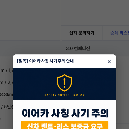
신차 문의하기
승계 리스
3.0 컴페티션
×
[필독] 이어카 사칭 사기 주의 안내
m / 1,905mm
m / 2,855mm
8.3km/L (5등급)
/ 5인승
c