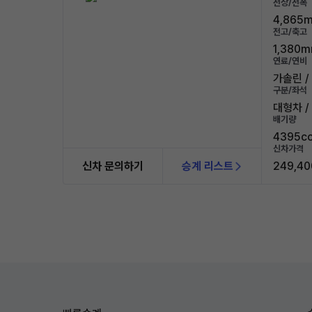
전장/전폭
4,865m
전고/축고
1,380m
연료/연비
가솔린 / 
구분/좌석
대형차 /
배기량
4395c
신차가격
신차 문의하기
승계 리스트
249,40