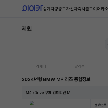
승계차량
중고차
신차즉시출고
이어카
제원
라세티
말리부
2024년형 BMW M시리즈 종합정보
M4 xDrive 쿠페 컴페티션 M
전장/전폭