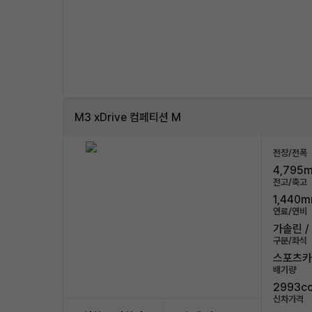
M3 xDrive 컴페티션 M
전장/전폭
4,795m
전고/축고
1,440m
연료/연비
가솔린 / 
구분/좌석
스포츠카 
배기량
2993c
신차가격