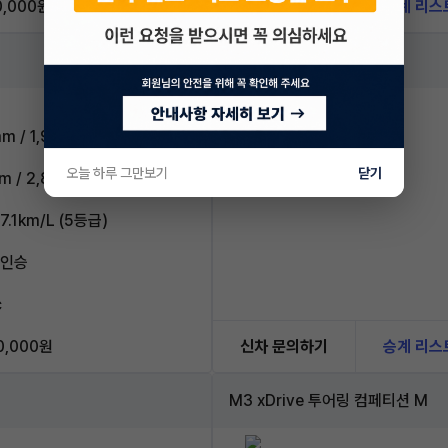
0,000원
신차 문의하기
승계 리스
4.4 컴페티션
m / 1,925mm
오늘 하루 그만보기
닫기
m / 2,865mm
7.1km/L (5등급)
5인승
c
0,000원
신차 문의하기
승계 리스
M3 xDrive 투어링 컴페티션 M