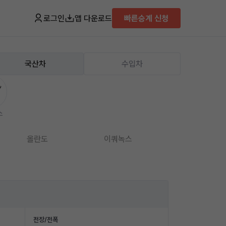
로그인
앱 다운로드
빠른승계 신청
국산차
수입차
스
올란도
이쿼녹스
임팔라
전장/전폭