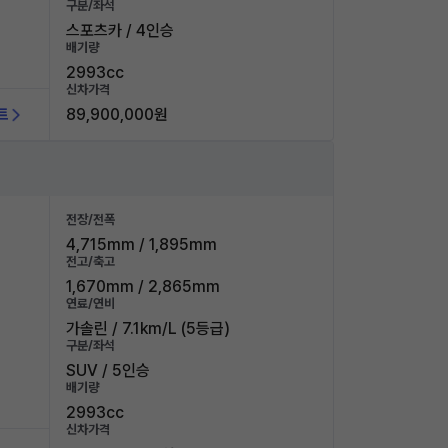
구분/좌석
스포츠카 / 4인승
배기량
2993cc
신차가격
트
89,900,000원
전장/전폭
4,715mm / 1,895mm
전고/축고
1,670mm / 2,865mm
연료/연비
가솔린 / 7.1km/L (5등급)
구분/좌석
SUV / 5인승
배기량
2993cc
신차가격