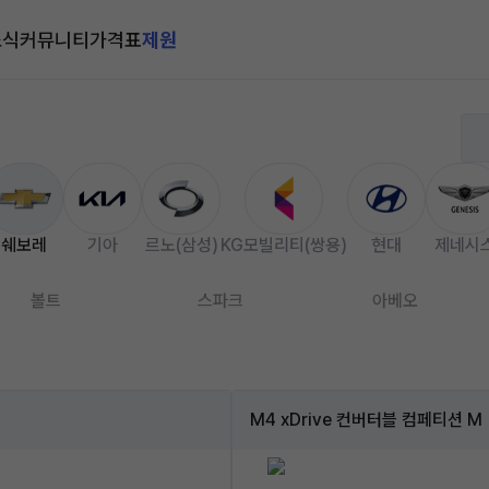
소식
커뮤니티
가격표
제원
쉐보레
기아
르노(삼성)
KG모빌리티(쌍용)
현대
제네시
볼트
스파크
아베오
M4 xDrive 컨버터블 컴페티션 M