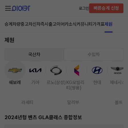
빠른승계 신청
로그인
승계차량
중고차
신차즉시출고
이어카소식
커뮤니티
가격표
제원
제원
국산차
수입차
쉐보레
기아
르노(삼성)
KG모빌리
현대
제네시스
티(쌍용)
라세티
말리부
볼트
2024년형 벤츠 GLA클래스 종합정보