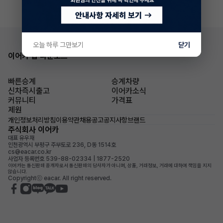
오늘 하루 그만보기
닫기
이어카 앱 다운로드
빠른승계
승계차량
신차즉시출고
이어카소식
커뮤니티
가격표
제원
개인정보처리방침
이용약관
채용공고
공지사항
브랜드
주식회사 이어카
대표 유우재
인천광역시 부평구 주부토로 236, D동 1514호
cs@eacar.co.kr
사업자 등록번호 539-88-02334 | 1877-2520
이어카는 통신판매 중개자로서 통신판매의 당사자가 아니며, 상품, 거래정보, 거래에 대하여 책임을 지지
않습니다.
Copyrightⓒ eacar. All right reserved.