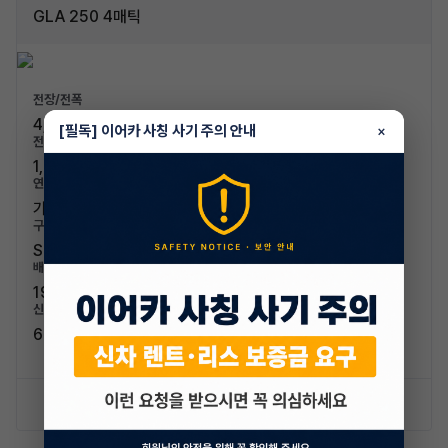
GLA 250 4매틱
전장/전폭
4,445mm / 1,850mm
[필독] 이어카 사칭 사기 주의 안내
×
전고/축고
1,615mm / 2,730mm
연료/연비
가솔린 / 10.5km/L (4등급)
구분/좌석
SUV / 5인승
배기량
1991cc
신차가격
67,900,000원
신차 문의하기
승계 리스트