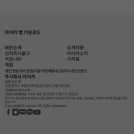
이어카 앱 다운로드
빠른승계
승계차량
신차즉시출고
이어카소식
커뮤니티
가격표
제원
개인정보처리방침
이용약관
채용공고
공지사항
브랜드
주식회사 이어카
대표 유우재
인천광역시 부평구 주부토로 236, D동 1514호
cs@eacar.co.kr
사업자 등록번호 539-88-02334 | 1877-2520
이어카는 통신판매 중개자로서 통신판매의 당사자가 아니며, 상품, 거래정보, 거래에 대하여 책임을 지지
않습니다.
Copyrightⓒ eacar. All right reserved.