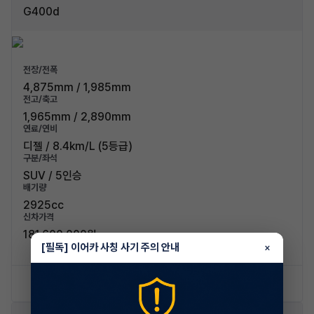
G400d
전장/전폭
4,875mm / 1,985mm
전고/축고
1,965mm / 2,890mm
연료/연비
디젤 / 8.4km/L (5등급)
구분/좌석
SUV / 5인승
배기량
2925cc
신차가격
181,600,000원
[필독] 이어카 사칭 사기 주의 안내
×
신차 문의하기
승계 리스트