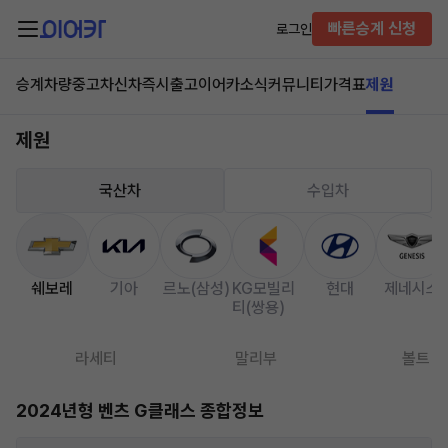
빠른승계 신청
로그인
승계차량
중고차
신차즉시출고
이어카소식
커뮤니티
가격표
제원
제원
국산차
수입차
쉐보레
기아
르노(삼성)
KG모빌리
현대
제네시스
티(쌍용)
라세티
말리부
볼트
2024년형 벤츠 G클래스 종합정보