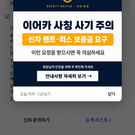
G63 AMG
전장/전폭
4,880mm / 1,985mm
전고/축고
1,970mm / 2,890mm
연료/연비
가솔린 / 6.1km/L (5등급)
구분/좌석
SUV / 5인승
배기량
3982cc
신차가격
오늘 하루 그만보기
닫기
242,900,000원
신차 문의하기
승계 리스트