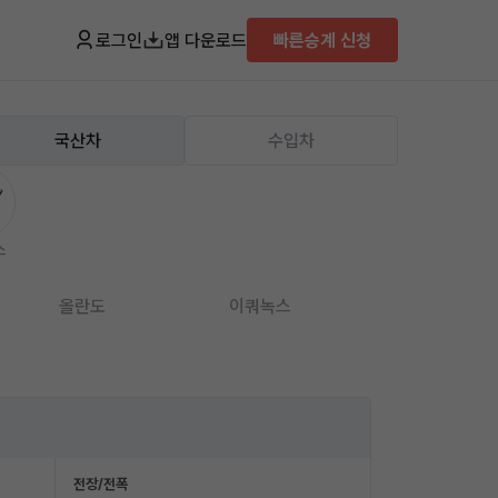
로그인
앱 다운로드
빠른승계 신청
국산차
수입차
스
올란도
이쿼녹스
임팔라
전장/전폭