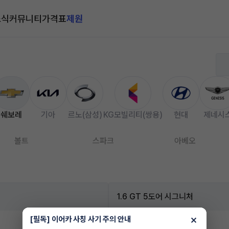
소식
커뮤니티
가격표
제원
쉐보레
기아
르노(삼성)
KG모빌리티(쌍용)
현대
제네시
볼트
스파크
아베오
1.6 GT 5도어 시그니처
×
[필독] 이어카 사칭 사기 주의 안내