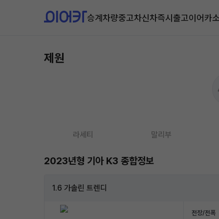
승계차량
중고차
신차즉시출고
이어카
제원
라세티
말리부
2023년형 기아 K3 종합정보
1.6 가솔린 트렌디
전장/전폭