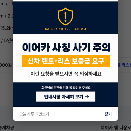
m / 1,800mm
m / 2,700mm
15.2km/L (2등급)
/ 5인승
,000원
신차 문의하기
승계 리스
오늘 하루 그만보기
닫기
승계차량
이어카 앱 다운