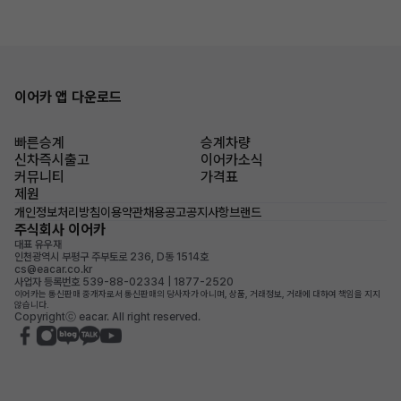
이어카 앱 다운로드
빠른승계
승계차량
신차즉시출고
이어카소식
커뮤니티
가격표
제원
개인정보처리방침
이용약관
채용공고
공지사항
브랜드
주식회사 이어카
대표 유우재
인천광역시 부평구 주부토로 236, D동 1514호
cs@eacar.co.kr
사업자 등록번호 539-88-02334 | 1877-2520
이어카는 통신판매 중개자로서 통신판매의 당사자가 아니며, 상품, 거래정보, 거래에 대하여 책임을 지지
않습니다.
Copyrightⓒ eacar. All right reserved.