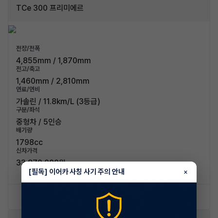
TCe 300 프리미에르
전장/전폭
4,855mm / 1,870mm
전고/축고
1,460mm / 2,810mm
연료/연비
가솔린 / 11.8km/L (3등급)
구분/좌석
중형차 / 5인승
배기량
1798cc
신차가격
33,870,000원
[필독] 이어카 사칭 사기 주의 안내
×
신차 문의하기
승계 리스트