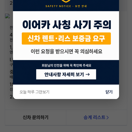
2.0 LPe SE 플러스
전장/전폭
4,855mm / 1,870mm
전고/축고
1,460mm / 2,810mm
연료/연비
LPG / 9.5km/L (4등급)
구분/좌석
중형차 / 5인승
배기량
1998cc
신차가격
오늘 하루 그만보기
닫기
25,130,000원
신차 문의하기
승계 리스트