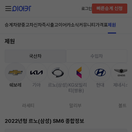
빠른승계 신청
로그인
승계차량
중고차
신차즉시출고
이어카소식
커뮤니티
가격표
제원
제원
국산차
수입차
쉐보레
기아
르노(삼성)
KG모빌리
현대
제네시스
티(쌍용)
라세티
말리부
볼트
2022년형 르노(삼성) SM6 종합정보