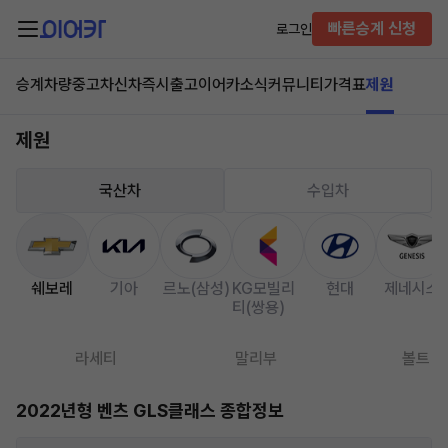
빠른승계 신청
로그인
승계차량
중고차
신차즉시출고
이어카소식
커뮤니티
가격표
제원
제원
국산차
수입차
쉐보레
기아
르노(삼성)
KG모빌리
현대
제네시스
티(쌍용)
라세티
말리부
볼트
2022년형 벤츠 GLS클래스 종합정보