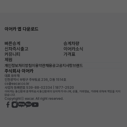
이어카 앱 다운로드
빠른승계
승계차량
신차즉시출고
이어카소식
커뮤니티
가격표
제원
개인정보처리방침
이용약관
채용공고
공지사항
브랜드
주식회사 이어카
대표 유우재
인천광역시 부평구 주부토로 236, D동 1514호
cs@eacar.co.kr
사업자 등록번호 539-88-02334 | 1877-2520
이어카는 통신판매 중개자로서 통신판매의 당사자가 아니며, 상품, 거래정보, 거래에 대하여 책임을 지지
않습니다.
Copyrightⓒ eacar. All right reserved.