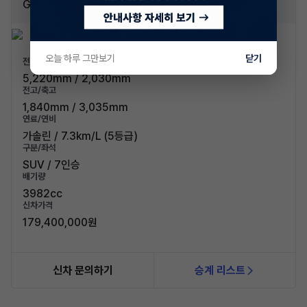
GLS 580 4매틱
오늘 하루 그만보기
닫기
전장/전폭
5,220mm / 2,030mm
전고/축고
1,840mm / 3,035mm
연료/연비
가솔린 / 7.3km/L (5등급)
구분/좌석
SUV / 7인승
배기량
3982cc
신차가격
179,400,000원
신차 문의하기
승계 리스트