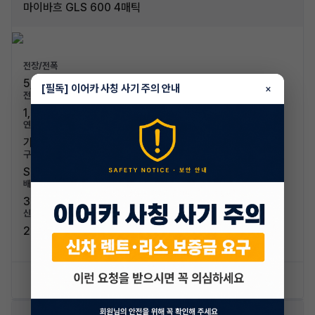
마이바흐 GLS 600 4매틱
전장/전폭
5,210mm / 2,030mm
[필독] 이어카 사칭 사기 주의 안내
×
전고/축고
1,840mm / 3,135mm
연료/연비
가솔린 / 6.6km/L (5등급)
구분/좌석
SUV / 4인승
배기량
3982cc
신차가격
269,500,000원
신차 문의하기
승계 리스트