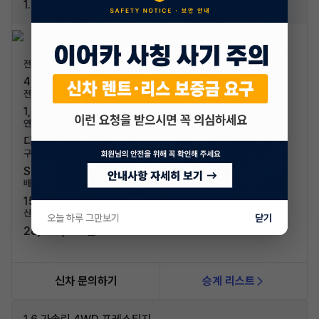
1.6 디젤 4WD 시그니처
전장/전폭
4,375mm / 1,800mm
전고/축고
1,600mm / 2,630mm
연료/연비
디젤 / 16.1km/L (1등급)
구분/좌석
SUV / 5인승
배기량
1598cc
신차가격
오늘 하루 그만보기
닫기
28,560,000원
신차 문의하기
승계 리스트