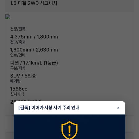
1.6 디젤 2WD 시그니처
전장/전폭
4,375mm / 1,800mm
전고/축고
1,600mm / 2,630mm
연료/연비
디젤 / 17.1km/L (1등급)
구분/좌석
SUV / 5인승
배기량
1598cc
신차가격
26,760,000원
[필독] 이어카 사칭 사기 주의 안내
×
신차 문의하기
승계 리스트