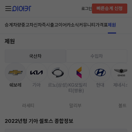
빠른승계 신청
로그인
승계차량
중고차
신차즉시출고
이어카소식
커뮤니티
가격표
제원
제원
국산차
수입차
쉐보레
기아
르노(삼성)
KG모빌리
현대
제네시스
티(쌍용)
라세티
말리부
볼트
2022년형 기아 셀토스 종합정보