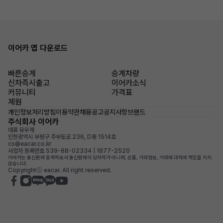
이어카 앱 다운로드
빠른승계
승계차량
신차즉시출고
이어카소식
커뮤니티
가격표
제원
개인정보처리방침
이용약관
채용공고
공지사항
브랜드
주식회사 이어카
대표 유우재
인천광역시 부평구 주부토로 236, D동 1514호
cs@eacar.co.kr
사업자 등록번호 539-88-02334 | 1877-2520
이어카는 통신판매 중개자로서 통신판매의 당사자가 아니며, 상품, 거래정보, 거래에 대하여 책임을 지지
않습니다.
Copyrightⓒ eacar. All right reserved.