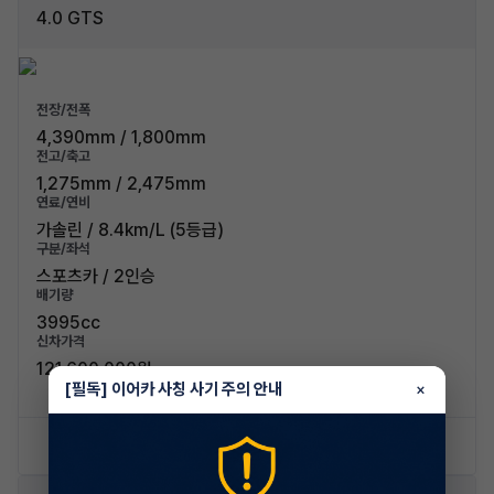
4.0 GTS
전장/전폭
4,390mm / 1,800mm
전고/축고
1,275mm / 2,475mm
연료/연비
가솔린 / 8.4km/L (5등급)
구분/좌석
스포츠카 / 2인승
배기량
3995cc
신차가격
121,600,000원
[필독] 이어카 사칭 사기 주의 안내
×
신차 문의하기
승계 리스트