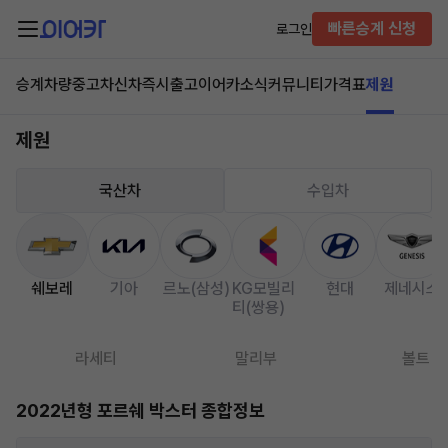
빠른승계 신청
로그인
승계차량
중고차
신차즉시출고
이어카소식
커뮤니티
가격표
제원
제원
국산차
수입차
쉐보레
기아
르노(삼성)
KG모빌리
현대
제네시스
티(쌍용)
라세티
말리부
볼트
2022년형 포르쉐 박스터 종합정보