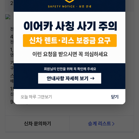
2.0
전장/전폭
4,379mm / 1,801mm
전고/축고
1,281mm / 2,475mm
연료/연비
가솔린 / 9.4km/L
구분/좌석
스포츠카 / 2인승
배기량
1988cc
신차가격
오늘 하루 그만보기
닫기
96,300,000원
신차 문의하기
승계 리스트