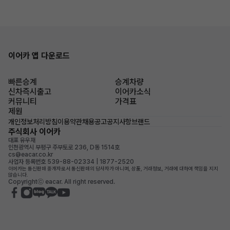
이어카 앱 다운로드
빠른승계
승계차량
신차즉시출고
이어카소식
커뮤니티
가격표
제원
개인정보처리방침
이용약관
채용공고
공지사항
브랜드
주식회사 이어카
대표 유우재
인천광역시 부평구 주부토로 236, D동 1514호
cs@eacar.co.kr
사업자 등록번호 539-88-02334 | 1877-2520
이어카는 통신판매 중개자로서 통신판매의 당사자가 아니며, 상품, 거래정보, 거래에 대하여 책임을 지지
않습니다.
Copyrightⓒ eacar. All right reserved.