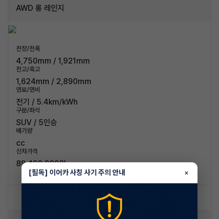
AWD 롱 레인지
전장/전폭
4,750mm / 1,921mm
전고/축고
1,624mm / 2,890mm
연료/연비
전기 / 5.4km/kWh
구분/좌석
SUV / 5인승
배기량
cc
신차가격
89,490,000원
[필독] 이어카 사칭 사기 주의 안내
×
신차 문의하기
승계 리스트