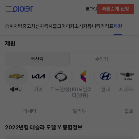
빠른승계 신청
로그인
승계차량
중고차
신차즉시출고
이어카소식
커뮤니티
가격표
제원
제원
국산차
수입차
쉐보레
기아
르노(삼성)
KG모빌리
현대
제네시스
티(쌍용)
라세티
말리부
볼트
2022년형 테슬라 모델 Y 종합정보