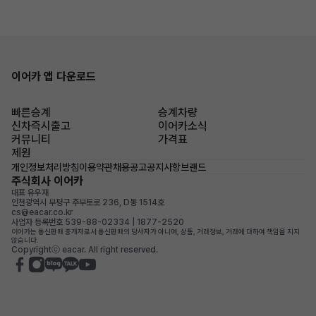
이어카 앱 다운로드
빠른승계
승계차량
신차즉시출고
이어카소식
커뮤니티
가격표
제원
개인정보처리방침
이용약관
채용공고
공지사항
브랜드
주식회사 이어카
대표 유우재
인천광역시 부평구 주부토로 236, D동 1514호
cs@eacar.co.kr
사업자 등록번호 539-88-02334 | 1877-2520
이어카는 통신판매 중개자로서 통신판매의 당사자가 아니며, 상품, 거래정보, 거래에 대하여 책임을 지지
않습니다.
Copyrightⓒ eacar. All right reserved.