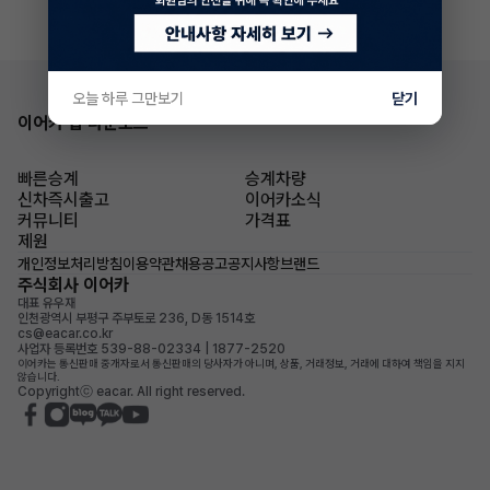
오늘 하루 그만보기
닫기
이어카 앱 다운로드
빠른승계
승계차량
신차즉시출고
이어카소식
커뮤니티
가격표
제원
개인정보처리방침
이용약관
채용공고
공지사항
브랜드
주식회사 이어카
대표 유우재
인천광역시 부평구 주부토로 236, D동 1514호
cs@eacar.co.kr
사업자 등록번호 539-88-02334 | 1877-2520
이어카는 통신판매 중개자로서 통신판매의 당사자가 아니며, 상품, 거래정보, 거래에 대하여 책임을 지지
않습니다.
Copyrightⓒ eacar. All right reserved.