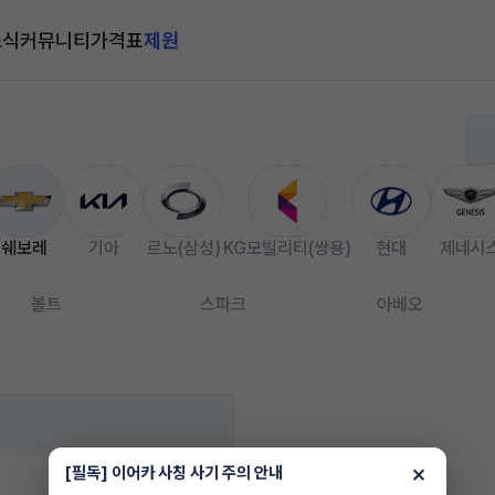
소식
커뮤니티
가격표
제원
쉐보레
기아
르노(삼성)
KG모빌리티(쌍용)
현대
제네시
볼트
스파크
아베오
×
[필독] 이어카 사칭 사기 주의 안내