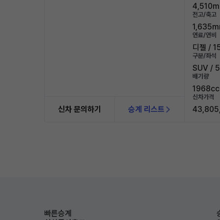
4,510m
전고/축고
1,635m
연료/연비
디젤 / 1
구분/좌석
SUV / 
배기량
1968cc
신차가격
신차 문의하기
승계 리스트
43,805
빠른승계