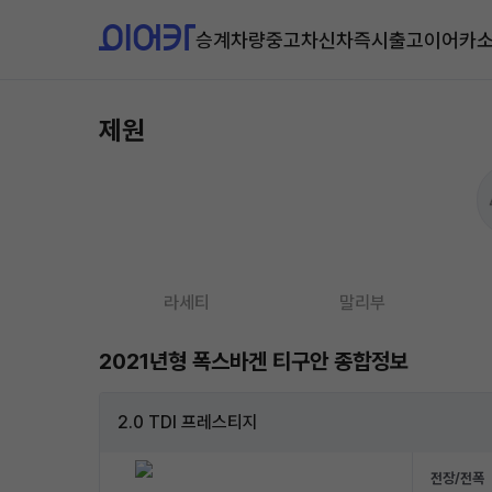
승계차량
중고차
신차즉시출고
이어카
제원
라세티
말리부
2021년형 폭스바겐 티구안 종합정보
2.0 TDI 프레스티지
전장/전폭