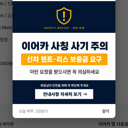
m / 1,840mm
m / 2,636mm
5.6km/L (2등급)
5인승
,000원
오늘 하루 그만보기
닫기
승계차량
이어카 앱 다운