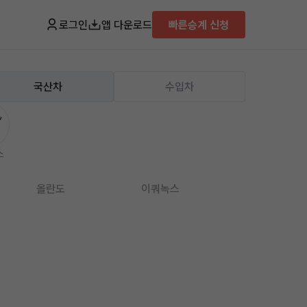
로그인
앱 다운로드
빠른승계 신청
국산차
수입차
스
올란도
이쿼녹스
임팔라