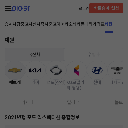
빠른승계 신청
로그인
승계차량
중고차
신차즉시출고
이어카소식
커뮤니티
가격표
제원
제원
국산차
수입차
쉐보레
기아
르노(삼성)
KG모빌리
현대
제네시스
티(쌍용)
라세티
말리부
볼트
2021년형 포드 익스페디션 종합정보