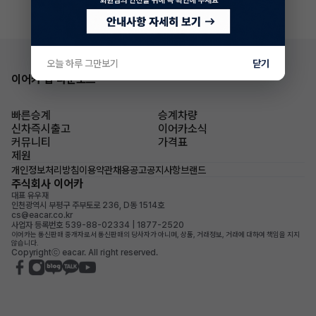
오늘 하루 그만보기
닫기
이어카 앱 다운로드
빠른승계
승계차량
신차즉시출고
이어카소식
커뮤니티
가격표
제원
개인정보처리방침
이용약관
채용공고
공지사항
브랜드
주식회사 이어카
대표 유우재
인천광역시 부평구 주부토로 236, D동 1514호
cs@eacar.co.kr
사업자 등록번호 539-88-02334 | 1877-2520
이어카는 통신판매 중개자로서 통신판매의 당사자가 아니며, 상품, 거래정보, 거래에 대하여 책임을 지지
않습니다.
Copyrightⓒ eacar. All right reserved.