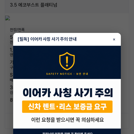
3.5 에코부스트 플래티넘
전장/전폭
5,335mm / 2,075mm
[필독] 이어카 사칭 사기 주의 안내
×
전고/축고
1,945mm / 3,110mm
연료/연비
가솔린 / 7.4km/L (5등급)
구분/좌석
SUV / 7인승
배기량
3496cc
신차가격
82,100,000원
신차 문의하기
승계 리스트