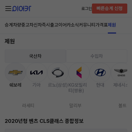
빠른승계 신청
로그인
승계차량
중고차
신차즉시출고
이어카소식
커뮤니티
가격표
제원
제원
국산차
수입차
쉐보레
기아
르노(삼성)
KG모빌리
현대
제네시스
티(쌍용)
라세티
말리부
볼트
2020년형 벤츠 CLS클래스 종합정보