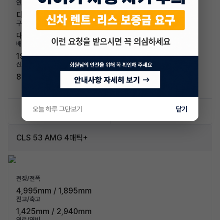
연료/연비
디젤 / 13km/L (3등급)
구분/좌석
대형차 / 5인승
배기량
1950cc
신차가격
87,500,000원
오늘 하루 그만보기
닫기
신차 문의하기
승계 리스트
CLS 53 AMG 4매틱+
전장/전폭
4,995mm / 1,895mm
전고/축고
1,425mm / 2,940mm
연료/연비