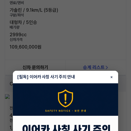
연료/연비
가솔린 / 9.1km/L (5등급)
구분/좌석
대형차 / 5인승
배기량
2999cc
신차가격
109,600,000원
신차 문의하기
승계 리스트
[필독] 이어카 사칭 사기 주의 안내
×
CLS 300d AMG 라인
전장/전폭
4,995mm / 1,890mm
전고/축고
1,420mm / 2,940mm