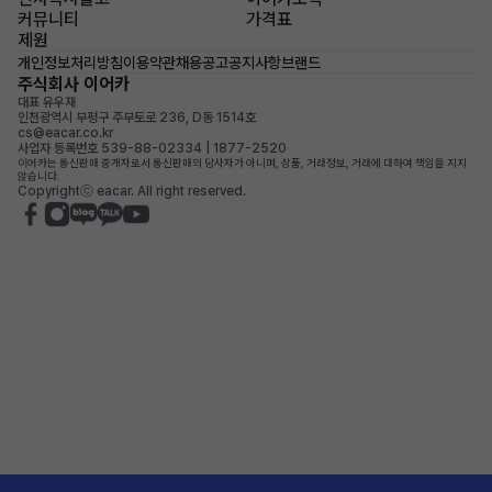
커뮤니티
가격표
제원
개인정보처리방침
이용약관
채용공고
공지사항
브랜드
주식회사 이어카
대표 유우재
인천광역시 부평구 주부토로 236, D동 1514호
cs@eacar.co.kr
사업자 등록번호 539-88-02334 | 1877-2520
이어카는 통신판매 중개자로서 통신판매의 당사자가 아니며, 상품, 거래정보, 거래에 대하여 책임을 지지
않습니다.
Copyrightⓒ eacar. All right reserved.