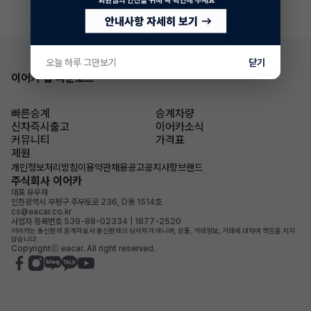
오늘 하루 그만보기
닫기
이어카 앱 다운로드
빠른승계
승계차량
신차즉시출고
이어카소식
커뮤니티
가격표
제원
개인정보처리방침
이용약관
채용공고
공지사항
브랜드
주식회사 이어카
대표 유우재
인천광역시 부평구 주부토로 236, D동 1514호
cs@eacar.co.kr
사업자 등록번호 539-88-02334 | 1877-2520
이어카는 통신판매 중개자로서 통신판매의 당사자가 아니며, 상품, 거래정보, 거래에 대하여 책임을 지지
않습니다.
Copyrightⓒ eacar. All right reserved.