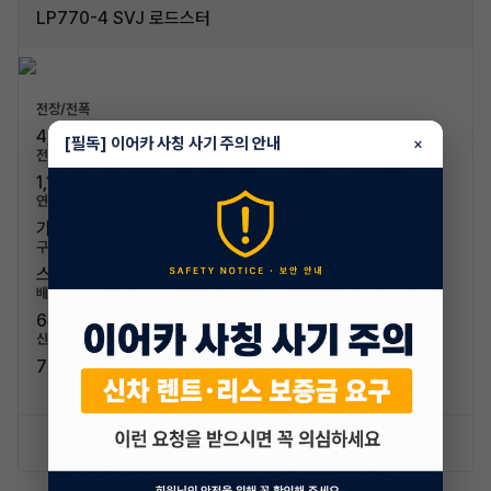
LP770-4 SVJ 로드스터
전장/전폭
4,943mm / 2,098mm
[필독] 이어카 사칭 사기 주의 안내
×
전고/축고
1,136mm / 2,700mm
연료/연비
가솔린 / 4.4km/L (5등급)
구분/좌석
스포츠카 / 2인승
배기량
6498cc
신차가격
758,470,000원
신차 문의하기
승계 리스트