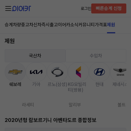
빠른승계 신청
로그인
승계차량
중고차
신차즉시출고
이어카소식
커뮤니티
가격표
제원
제원
국산차
수입차
쉐보레
기아
르노(삼성)
KG모빌리
현대
제네시스
티(쌍용)
라세티
말리부
볼트
2020년형 람보르기니 아벤타도르 종합정보