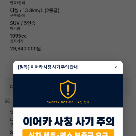
연료/연비
디젤 / 13.8km/L (2등급)
구분/좌석
SUV / 5인승
배기량
1995cc
신차가격
29,840,000원
[필독] 이어카 사칭 사기 주의 안내
×
신차 문의하기
승계 리스트
디젤 R2.2 4WD 마스터
연료/연비
디젤 / 12.4km/L (3등급)
구분/좌석
SUV / 5인승