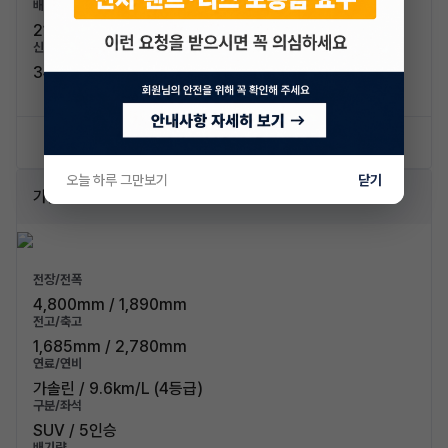
배기량
2199cc
신차가격
34,160,000원
신차 문의하기
승계 리스트
오늘 하루 그만보기
닫기
가솔린 2.0 2WD 노블레스
전장/전폭
4,800mm / 1,890mm
전고/축고
1,685mm / 2,780mm
연료/연비
가솔린 / 9.6km/L (4등급)
구분/좌석
SUV / 5인승
배기량