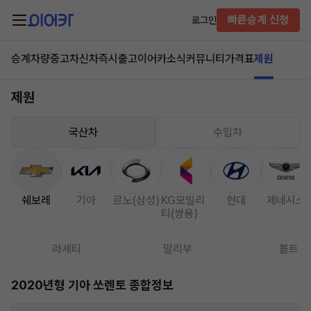
빠른승계 신청
로그인
승계차량
중고차
신차즉시출고
이어카소식
커뮤니티
가격표
제원
제원
국산차
수입차
쉐보레
기아
르노(삼성)
KG모빌리
현대
제네시스
티(쌍용)
라세티
말리부
볼트
2020년형 기아 쏘렌토 종합정보