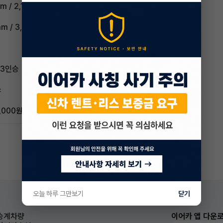
m / 2,180mm
m / 3,950mm
 3인승
c
,000원
오늘 하루 그만보기
닫기
승계차량
이어카 앱 다운