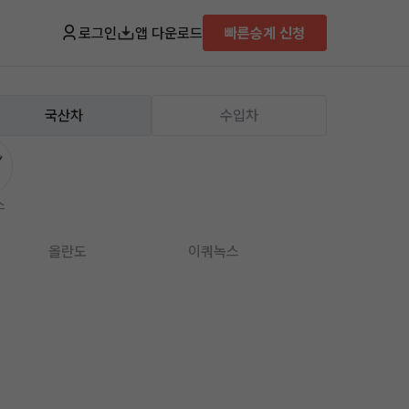
로그인
앱 다운로드
빠른승계 신청
국산차
수입차
스
올란도
이쿼녹스
임팔라