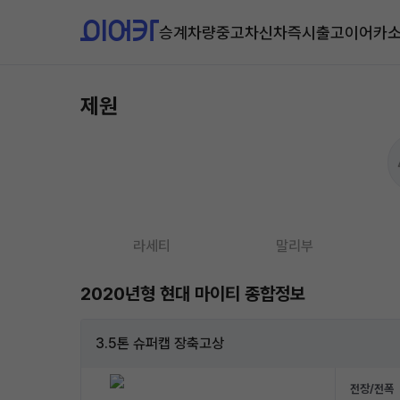
승계차량
중고차
신차즉시출고
이어카
제원
라세티
말리부
2020년형 현대 마이티 종합정보
3.5톤 슈퍼캡 장축고상
전장/전폭