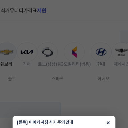
소식
커뮤니티
가격표
제원
쉐보레
기아
르노(삼성)
KG모빌리티(쌍용)
현대
제네시
볼트
스파크
아베오
×
[필독] 이어카 사칭 사기 주의 안내