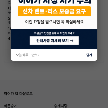
연료/연비
디젤 / 15.2km/L (2등급)
구분/좌석
SUV / 5인승
배기량
1995cc
신차가격
40,000,000원
오늘 하루 그만보기
닫기
신차 문의하기
승계 리스트
이어카 앱 다운로드
빠른승계
승계차량