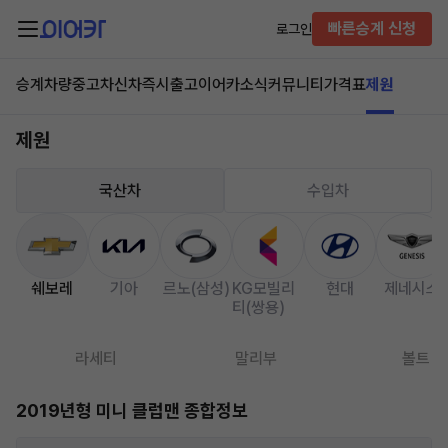
빠른승계 신청
로그인
승계차량
중고차
신차즉시출고
이어카소식
커뮤니티
가격표
제원
제원
국산차
수입차
쉐보레
기아
르노(삼성)
KG모빌리
현대
제네시스
티(쌍용)
라세티
말리부
볼트
2019년형 미니 클럽맨 종합정보