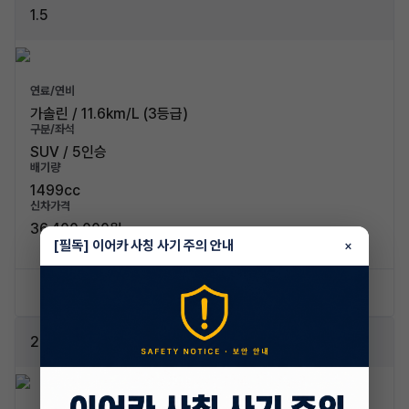
1.5
연료/연비
가솔린 / 11.6km/L (3등급)
구분/좌석
SUV / 5인승
배기량
1499cc
신차가격
36,400,000원
[필독] 이어카 사칭 사기 주의 안내
×
신차 문의하기
승계 리스트
2.0 D