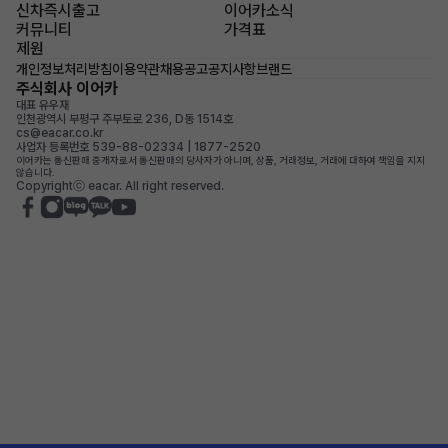
신차즉시출고
이어카소식
커뮤니티
가격표
제원
개인정보처리방침
이용약관
채용공고
공지사항
브랜드
주식회사 이어카
대표 유우재
인천광역시 부평구 주부토로 236, D동 1514호
cs@eacar.co.kr
사업자 등록번호 539-88-02334 | 1877-2520
이어카는 통신판매 중개자로서 통신판매의 당사자가 아니며, 상품, 거래정보, 거래에 대하여 책임을 지지
않습니다.
Copyrightⓒ eacar. All right reserved.