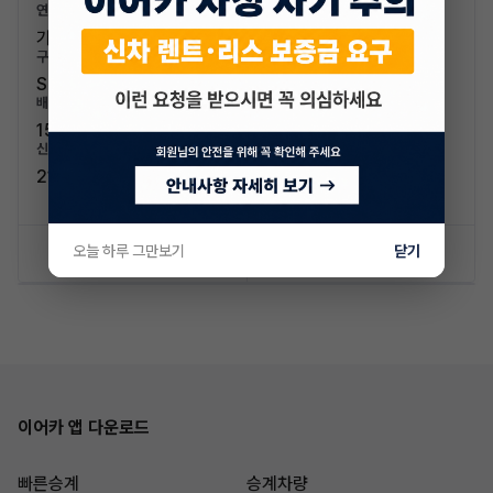
연료/연비
가솔린 / 12.4km/L (3등급)
구분/좌석
SUV / 5인승
배기량
1591cc
신차가격
21,500,000원
오늘 하루 그만보기
닫기
신차 문의하기
승계 리스트
이어카 앱 다운로드
빠른승계
승계차량