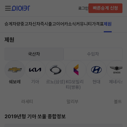
빠른승계 신청
로그인
승계차량
중고차
신차즉시출고
이어카소식
커뮤니티
가격표
제원
제원
국산차
수입차
쉐보레
기아
르노(삼성)
KG모빌리
현대
제네시스
티(쌍용)
라세티
말리부
볼트
2019년형 기아 쏘울 종합정보