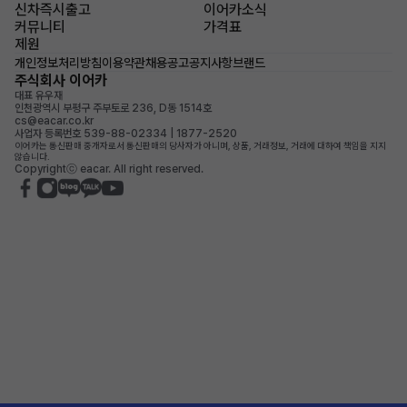
신차즉시출고
이어카소식
커뮤니티
가격표
제원
개인정보처리방침
이용약관
채용공고
공지사항
브랜드
주식회사 이어카
대표 유우재
인천광역시 부평구 주부토로 236, D동 1514호
cs@eacar.co.kr
사업자 등록번호 539-88-02334 | 1877-2520
이어카는 통신판매 중개자로서 통신판매의 당사자가 아니며, 상품, 거래정보, 거래에 대하여 책임을 지지
않습니다.
Copyrightⓒ eacar. All right reserved.