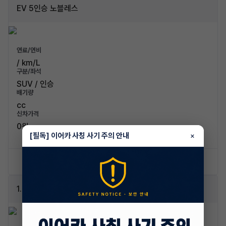
EV 5인승 노블레스
연료/연비
/ km/L
구분/좌석
SUV / 인승
배기량
cc
신차가격
0원
[필독] 이어카 사칭 사기 주의 안내
×
신차 문의하기
승계 리스트
1.6 T-GDI 노블레스