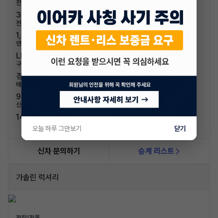
전장/전폭
3,595mm / 1,595mm
전고/축고
1,485mm / 2,400mm
연료/연비
LPG / 11.8km/L
구분/좌석
경차 / 5인승
배기량
998cc
신차가격
14,200,000원
오늘 하루 그만보기
닫기
신차 문의하기
승계 리스트
가솔린 럭셔리
전장/전폭