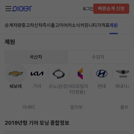
빠른승계 신청
로그인
승계차량
중고차
신차즉시출고
이어카소식
커뮤니티
가격표
제원
제원
국산차
수입차
쉐보레
기아
르노(삼성)
KG모빌리
현대
제네시스
티(쌍용)
라세티
말리부
볼트
2019년형 기아 모닝 종합정보