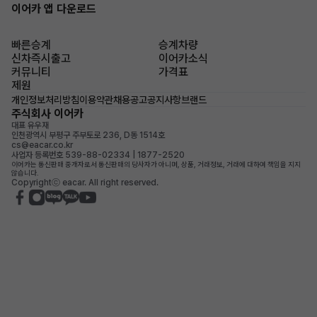
이어카 앱 다운로드
빠른승계
승계차량
신차즉시출고
이어카소식
커뮤니티
가격표
제원
개인정보처리방침
이용약관
채용공고
공지사항
브랜드
주식회사 이어카
대표 유우재
인천광역시 부평구 주부토로 236, D동 1514호
cs@eacar.co.kr
사업자 등록번호 539-88-02334 | 1877-2520
이어카는 통신판매 중개자로서 통신판매의 당사자가 아니며, 상품, 거래정보, 거래에 대하여 책임을 지지
않습니다.
Copyrightⓒ eacar. All right reserved.