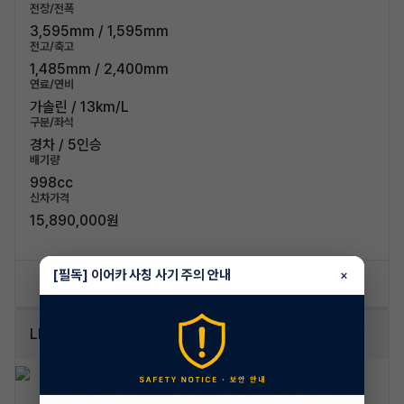
전장/전폭
3,595mm / 1,595mm
전고/축고
1,485mm / 2,400mm
연료/연비
가솔린 / 13km/L
구분/좌석
경차 / 5인승
배기량
998cc
신차가격
15,890,000원
[필독] 이어카 사칭 사기 주의 안내
×
신차 문의하기
승계 리스트
LPi 럭셔리