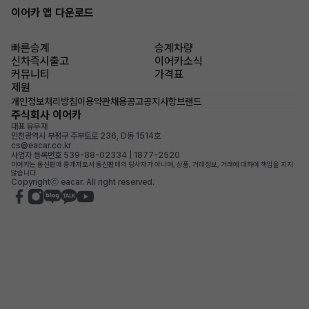
이어카 앱 다운로드
빠른승계
승계차량
신차즉시출고
이어카소식
커뮤니티
가격표
제원
개인정보처리방침
이용약관
채용공고
공지사항
브랜드
주식회사 이어카
대표 유우재
인천광역시 부평구 주부토로 236, D동 1514호
cs@eacar.co.kr
사업자 등록번호 539-88-02334 | 1877-2520
이어카는 통신판매 중개자로서 통신판매의 당사자가 아니며, 상품, 거래정보, 거래에 대하여 책임을 지지
않습니다.
Copyrightⓒ eacar. All right reserved.