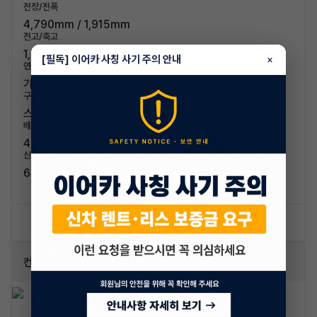
전장/전폭
4,790mm / 1,915mm
전고/축고
1,380mm / 2,720mm
[필독] 이어카 사칭 사기 주의 안내
×
연료/연비
가솔린 / 7.9km/L
구분/좌석
스포츠카 / 4인승
배기량
4951cc
신차가격
64,000,000원
신차 문의하기
승계 리스트
컨버터블 2.3 프리미엄