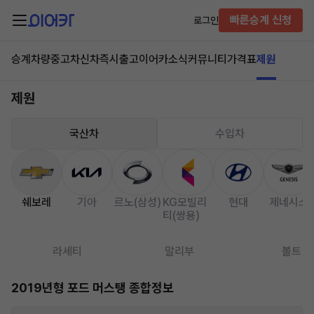
빠른승계 신청
로그인
승계차량
중고차
신차즉시출고
이어카소식
커뮤니티
가격표
제원
제원
국산차
수입차
쉐보레
기아
르노(삼성)
KG모빌리
현대
제네시스
티(쌍용)
라세티
말리부
볼트
2019년형 포드 머스탱 종합정보