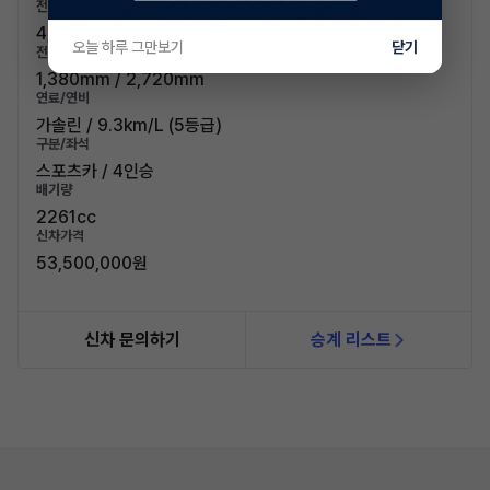
전장/전폭
4,790mm / 1,915mm
오늘 하루 그만보기
닫기
전고/축고
1,380mm / 2,720mm
연료/연비
가솔린 / 9.3km/L (5등급)
구분/좌석
스포츠카 / 4인승
배기량
2261cc
신차가격
53,500,000원
신차 문의하기
승계 리스트