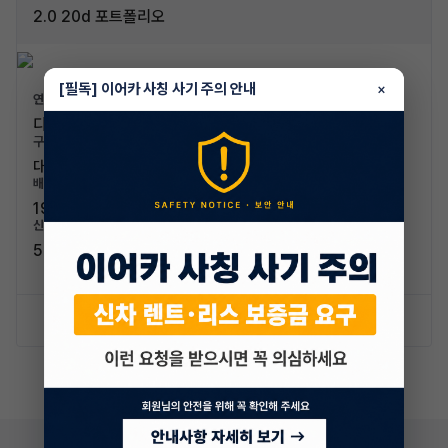
2.0 20d 포트폴리오
[필독] 이어카 사칭 사기 주의 안내
×
연료/연비
디젤 / 13.8km/L (2등급)
구분/좌석
대형차 / 5인승
배기량
1999cc
신차가격
56,800,000원
신차 문의하기
승계 리스트