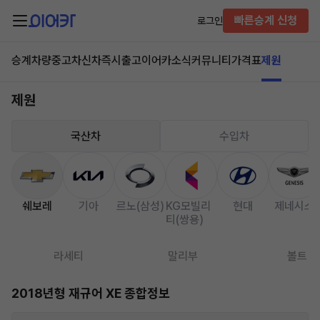
빠른승계 신청
로그인
승계차량
중고차
신차즉시출고
이어카소식
커뮤니티
가격표
제원
제원
국산차
수입차
쉐보레
기아
르노(삼성)
KG모빌리
현대
제네시스
티(쌍용)
라세티
말리부
볼트
2018년형 재규어 XE 종합정보