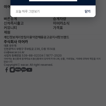
이어카 앱 다운로드
오늘 하루 그만보기
닫기
빠른승계
승계차량
신차즉시출고
이어카소식
커뮤니티
가격표
제원
개인정보처리방침
이용약관
채용공고
공지사항
브랜드
주식회사 이어카
대표 유우재
인천광역시 부평구 주부토로 236, D동 1514호
cs@eacar.co.kr
사업자 등록번호 539-88-02334 | 1877-2520
이어카는 통신판매 중개자로서 통신판매의 당사자가 아니며, 상품, 거래정보, 거래에 대하여 책임을 지지
않습니다.
Copyrightⓒ eacar. All right reserved.