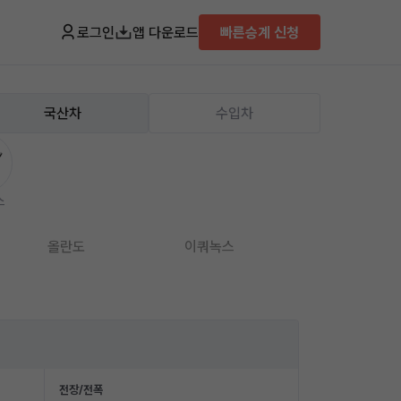
로그인
앱 다운로드
빠른승계 신청
국산차
수입차
스
올란도
이쿼녹스
임팔라
전장/전폭