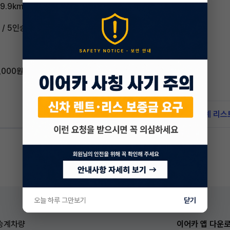
9.9km/L (4등급)
/ 5인승
,000원
신차 문의하기
승계 리스
오늘 하루 그만보기
닫기
승계차량
이어카 앱 다운