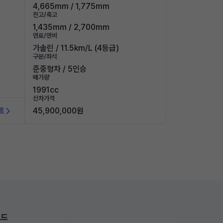
4,665mm / 1,775mm
전고/축고
1,435mm / 2,700mm
연료/연비
가솔린 / 11.5km/L (4등급)
구분/좌석
준중형차 / 5인승
배기량
1991cc
신차가격
트
45,900,000원
로드