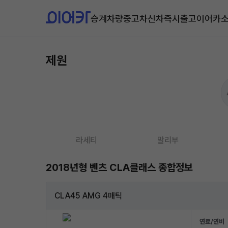
승계차량
중고차
신차즉시출고
이어카
제원
라세티
말리부
2018년형 벤츠 CLA클래스 종합정보
CLA45 AMG 4매틱
연료/연비