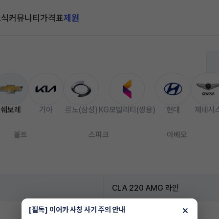
소식
커뮤니티
가격표
제원
쉐보레
기아
르노(삼성)
KG모빌리티(쌍용)
현대
제네시
볼트
스파크
아베오
CLA 220 AMG 라인
×
[필독] 이어카 사칭 사기 주의 안내