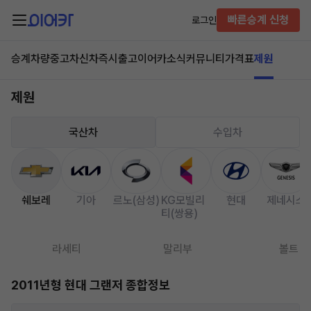
빠른승계 신청
로그인
승계차량
중고차
신차즉시출고
이어카소식
커뮤니티
가격표
제원
제원
국산차
수입차
쉐보레
기아
르노(삼성)
KG모빌리
현대
제네시스
티(쌍용)
라세티
말리부
볼트
2011년형 현대 그랜저 종합정보