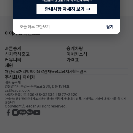
오늘 하루 그만보기
닫기
이어카 앱 다운로드
빠른승계
승계차량
신차즉시출고
이어카소식
커뮤니티
가격표
제원
개인정보처리방침
이용약관
채용공고
공지사항
브랜드
주식회사 이어카
대표 유우재
인천광역시 부평구 주부토로 236, D동 1514호
cs@eacar.co.kr
사업자 등록번호 539-88-02334 | 1877-2520
이어카는 통신판매 중개자로서 통신판매의 당사자가 아니며, 상품, 거래정보, 거래에 대하여 책임을 지지
않습니다.
Copyrightⓒ eacar. All right reserved.