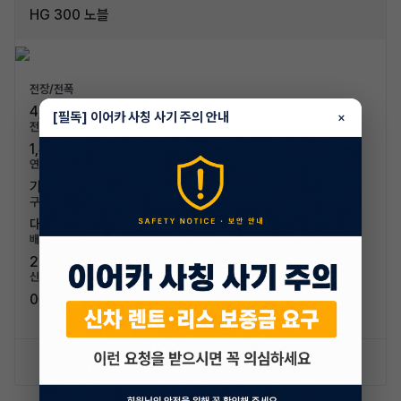
HG 300 노블
전장/전폭
4,910mm / 1,860mm
[필독] 이어카 사칭 사기 주의 안내
×
전고/축고
1,470mm / 2,845mm
연료/연비
가솔린 / 11.6km/L (3등급)
구분/좌석
대형차 / 5인승
배기량
2999cc
신차가격
0원
신차 문의하기
승계 리스트