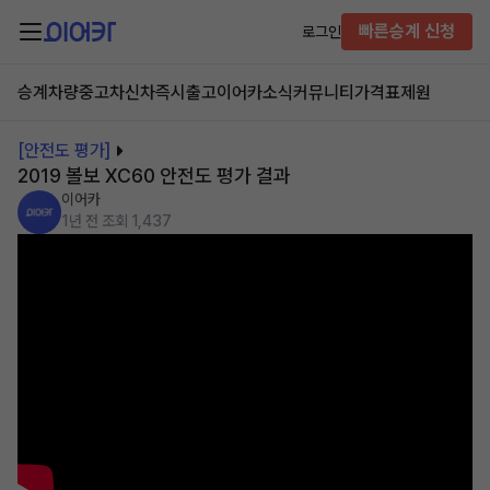
빠른승계 신청
로그인
승계차량
중고차
신차즉시출고
이어카소식
커뮤니티
가격표
제원
[안전도 평가]
2019 볼보 XC60 안전도 평가 결과
이어카
1년 전
조회 1,437