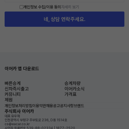
개인정보 수집/이용 동의
자세히 보기
네, 상담 연락주세요.
이어카 앱 다운로드
빠른승계
승계차량
신차즉시출고
이어카소식
커뮤니티
가격표
제원
개인정보처리방침
이용약관
채용공고
공지사항
브랜드
주식회사 이어카
대표 유우재
인천광역시 부평구 주부토로 236, D동 1514호
cs@eacar.co.kr
사업자 등록번호 539-88-02334 | 1877-2520