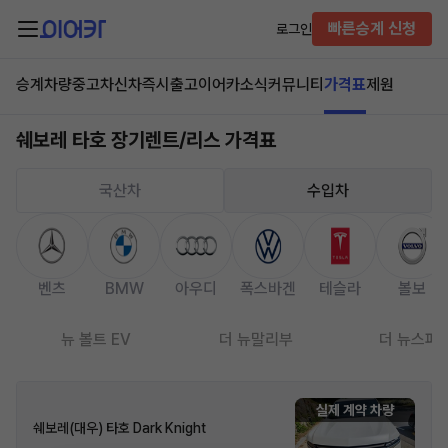
빠른승계 신청
로그인
승계차량
중고차
신차즉시출고
이어카소식
커뮤니티
가격표
제원
쉐보레 타호 장기렌트/리스 가격표
국산차
수입차
벤츠
BMW
아우디
폭스바겐
테슬라
볼보
뉴 볼트 EV
더 뉴말리부
더 뉴스파
실제 계약 차량
쉐보레(대우) 타호 Dark Knight