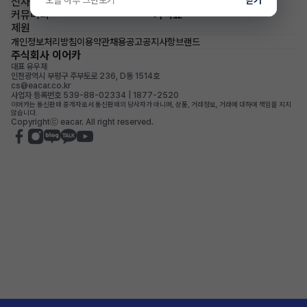
신차즉시출고
이어카소식
커뮤니티
가격표
제원
개인정보처리방침
이용약관
채용공고
공지사항
브랜드
주식회사 이어카
대표 유우재
인천광역시 부평구 주부토로 236, D동 1514호
cs@eacar.co.kr
사업자 등록번호 539-88-02334 | 1877-2520
이어카는 통신판매 중개자로서 통신판매의 당사자가 아니며, 상품, 거래정보, 거래에 대하여 책임을 지지
않습니다.
Copyrightⓒ eacar. All right reserved.