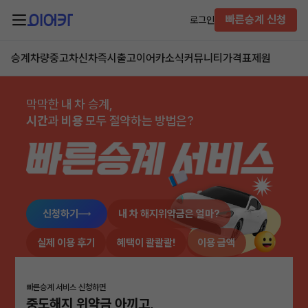
빠른승계 신청
로그인
승계차량
중고차
신차즉시출고
이어카소식
커뮤니티
가격표
제원
막막한 내 차 승계,
시간
과
비용
모두 절약하는 방법은?
신청하기
내 차 해지위약금은 얼마?
실제 이용 후기
혜택이 콸콸콸!
이용 금액
빠른승계 서비스 신청하면
중도해지 위약금 아끼고,