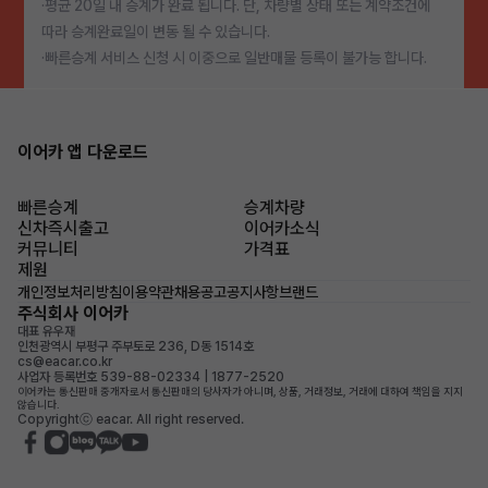
·평균 20일 내 승계가 완료 됩니다. 단, 차량별 상태 또는 계약조건에
따라 승계완료일이 변동 될 수 있습니다.
·빠른승계 서비스 신청 시 이중으로 일반매물 등록이 불가능 합니다.
이어카 앱 다운로드
빠른승계
승계차량
신차즉시출고
이어카소식
커뮤니티
가격표
제원
개인정보처리방침
이용약관
채용공고
공지사항
브랜드
주식회사 이어카
대표 유우재
인천광역시 부평구 주부토로 236, D동 1514호
cs@eacar.co.kr
사업자 등록번호 539-88-02334 | 1877-2520
이어카는 통신판매 중개자로서 통신판매의 당사자가 아니며, 상품, 거래정보, 거래에 대하여 책임을 지지
않습니다.
Copyrightⓒ eacar. All right reserved.