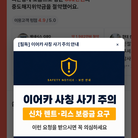
중도해지위약금을 절약했어요.
이용고객 평점
4.9
/ 5.0
제네시스 G80
약 1,982만원 절약
현대 싼타
말그대로 빠른 승계가 되어서 너무
친절하
[필독] 이어카 사칭 사기 주의 안내
×
5.00
5.00
만족한 서비스였습니다.
주셔서
감사합
·
김** 고객님
3일내 승계 완료
윤** 고객
쏟아지는 서비스 혜택!
매물 등록부터 승계자 매칭, 승계 심사, 서류안
혜택 1
내, 승계완료까지 복잡한 모든 승계 과정을 전
문가가 직접 대행