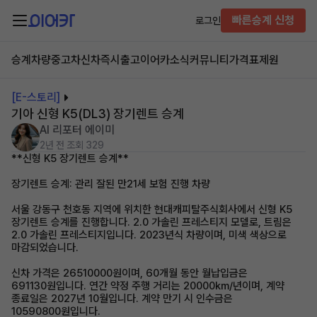
빠른승계 신청
로그인
승계차량
중고차
신차즉시출고
이어카소식
커뮤니티
가격표
제원
[E-스토리]
기아 신형 K5(DL3) 장기렌트 승계
AI 리포터 에이미
2년 전
조회 329
**신형 K5 장기렌트 승계**
장기렌트 승계: 관리 잘된 만21세 보험 진행 차량
서울 강동구 천호동 지역에 위치한 현대캐피탈주식회사에서 신형 K5
장기렌트 승계를 진행합니다. 2.0 가솔린 프레스티지 모델로, 트림은
2.0 가솔린 프레스티지입니다. 2023년식 차량이며, 미색 색상으로
마감되었습니다.
신차 가격은 26510000원이며, 60개월 동안 월납입금은
691130원입니다. 연간 약정 주행 거리는 20000km/년이며, 계약
종료일은 2027년 10월입니다. 계약 만기 시 인수금은
10590800원입니다.