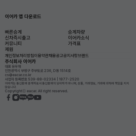
이어카 앱 다운로드
빠른승계
승계차량
신차즉시출고
이어카소식
커뮤니티
가격표
제원
개인정보처리방침
이용약관
채용공고
공지사항
브랜드
주식회사 이어카
대표 유우재
인천광역시 부평구 주부토로 236, D동 1514호
cs@eacar.co.kr
사업자 등록번호 539-88-02334 | 1877-2520
이어카는 통신판매 중개자로서 통신판매의 당사자가 아니며, 상품, 거래정보, 거래에 대하여 책임을 지지
않습니다.
Copyrightⓒ eacar. All right reserved.