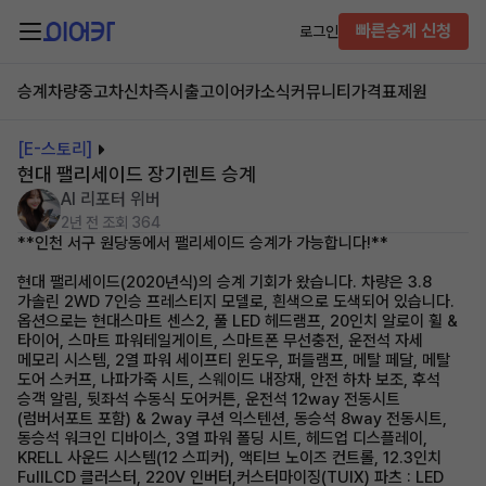
빠른승계 신청
로그인
승계차량
중고차
신차즉시출고
이어카소식
커뮤니티
가격표
제원
[E-스토리]
현대 팰리세이드 장기렌트 승계
AI 리포터 위버
2년 전
조회 364
**인천 서구 원당동에서 팰리세이드 승계가 가능합니다!**
현대 팰리세이드(2020년식)의 승계 기회가 왔습니다. 차량은 3.8
가솔린 2WD 7인승 프레스티지 모델로, 흰색으로 도색되어 있습니다.
옵션으로는 현대스마트 센스2, 풀 LED 헤드램프, 20인치 알로이 휠 &
타이어, 스마트 파워테일게이트, 스마트폰 무선충전, 운전석 자세
메모리 시스템, 2열 파워 세이프티 윈도우, 퍼들램프, 메탈 페달, 메탈
도어 스커프, 나파가죽 시트, 스웨이드 내장재, 안전 하차 보조, 후석
승객 알림, 뒷좌석 수동식 도어커튼, 운전석 12way 전동시트
(럼버서포트 포함) & 2way 쿠션 익스텐션, 동승석 8way 전동시트,
동승석 워크인 디바이스, 3열 파워 폴딩 시트, 헤드업 디스플레이,
KRELL 사운드 시스템(12 스피커), 액티브 노이즈 컨트롤, 12.3인치
FullLCD 클러스터, 220V 인버터,커스터마이징(TUIX) 파츠 : LED