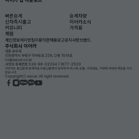
이어카 앱 다운로드
빠른승계
승계차량
신차즉시출고
이어카소식
커뮤니티
가격표
제원
개인정보처리방침
이용약관
채용공고
공지사항
브랜드
주식회사 이어카
대표 유우재
인천광역시 부평구 주부토로 236, D동 1514호
cs@eacar.co.kr
사업자 등록번호 539-88-02334 | 1877-2520
이어카는 통신판매 중개자로서 통신판매의 당사자가 아니며, 상품, 거래정보, 거래에 대하여 책임을 지지
않습니다.
Copyrightⓒ eacar. All right reserved.