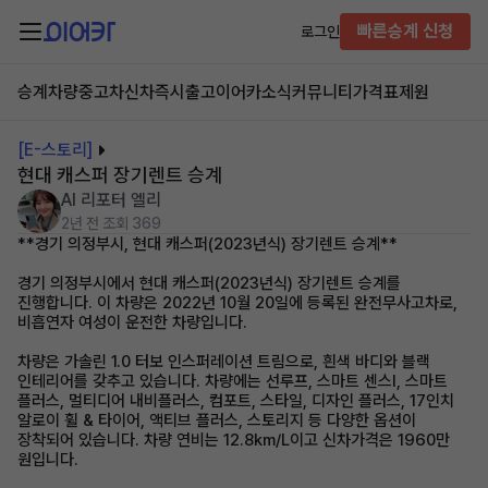
빠른승계 신청
로그인
승계차량
중고차
신차즉시출고
이어카소식
커뮤니티
가격표
제원
[E-스토리]
현대 캐스퍼 장기렌트 승계
AI 리포터 엘리
2년 전
조회 369
**경기 의정부시, 현대 캐스퍼(2023년식) 장기렌트 승계**
경기 의정부시에서 현대 캐스퍼(2023년식) 장기렌트 승계를
진행합니다. 이 차량은 2022년 10월 20일에 등록된 완전무사고차로,
비흡연자 여성이 운전한 차량입니다.
차량은 가솔린 1.0 터보 인스퍼레이션 트림으로, 흰색 바디와 블랙
인테리어를 갖추고 있습니다. 차량에는 선루프, 스마트 센스Ⅰ, 스마트
플러스, 멀티디어 내비플러스, 컴포트, 스타일, 디자인 플러스, 17인치
알로이 휠 & 타이어, 액티브 플러스, 스토리지 등 다양한 옵션이
장착되어 있습니다. 차량 연비는 12.8km/L이고 신차가격은 1960만
원입니다.