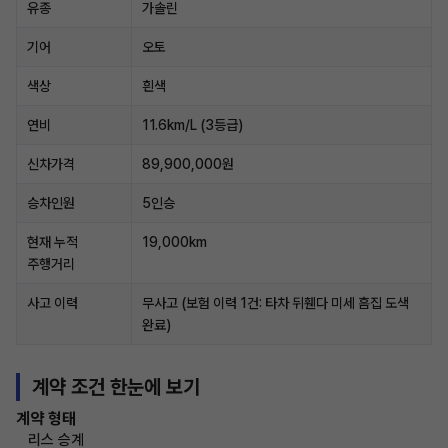
유종
가솔린
기어
오토
색상
흰색
연비
11.6km/L (3등급)
신차가격
89,900,000원
승차인원
5인승
현재 누적
19,000km
주행거리
사고 이력
무사고 (보험 이력 1건: 타차 뒤휀다 미세 흠집 도색
완료)
계약 조건 한눈에 보기
계약 형태
리스 승계