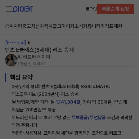
빠른승계 신청
로그인
승계차량
중고차
신차즉시출고
이어카소식
커뮤니티
가격표
제원
[E-스토리]
벤츠 E클래스(6세대) 리스 승계
AI 리포터 에이미
1개월 전
조회 51
핵심 요약
차량/계약 형태: 벤츠 E클래스(6세대) E300 4MATIC
익스클루시브 (2024년식) 리스 승계
월 납입금/계약 기간: 월
1,141,304원
, 잔여 약 60개월, **승계
지원금 200만원** 제공
두드러진 메리트: 초기 부담 없는
무보증금/무선납금
조건과 넉넉한
약정 주행거리
적합한 사용자상: 프리미엄 세단을 합리적인 조건으로 빠르고