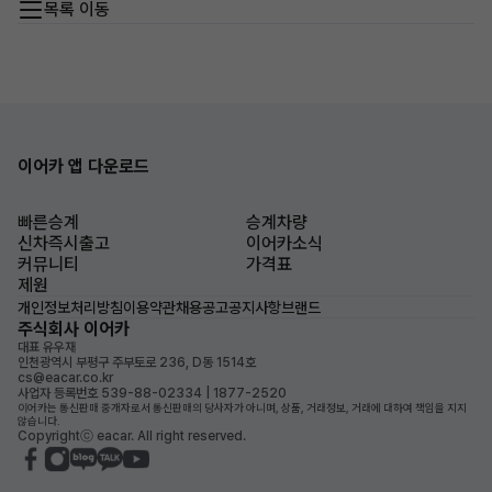
목록 이동
이어카 앱 다운로드
빠른승계
승계차량
신차즉시출고
이어카소식
커뮤니티
가격표
제원
개인정보처리방침
이용약관
채용공고
공지사항
브랜드
주식회사 이어카
대표 유우재
인천광역시 부평구 주부토로 236, D동 1514호
cs@eacar.co.kr
사업자 등록번호 539-88-02334 | 1877-2520
이어카는 통신판매 중개자로서 통신판매의 당사자가 아니며, 상품, 거래정보, 거래에 대하여 책임을 지지
않습니다.
Copyrightⓒ eacar. All right reserved.