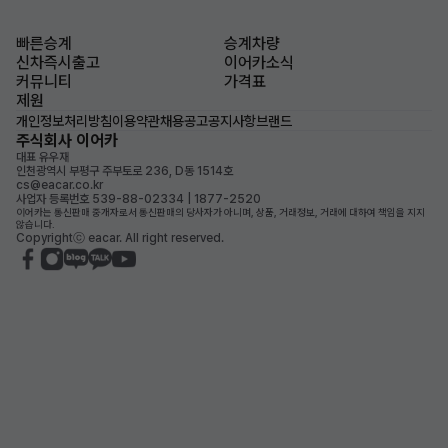
빠른승계
승계차량
신차즉시출고
이어카소식
커뮤니티
가격표
제원
개인정보처리방침
이용약관
채용공고
공지사항
브랜드
주식회사 이어카
대표 유우재
인천광역시 부평구 주부토로 236, D동 1514호
cs@eacar.co.kr
사업자 등록번호 539-88-02334 | 1877-2520
이어카는 통신판매 중개자로서 통신판매의 당사자가 아니며, 상품, 거래정보, 거래에 대하여 책임을 지지
않습니다.
Copyrightⓒ eacar. All right reserved.