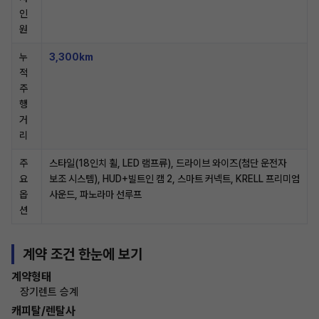
인
원
누
3,300km
적
주
행
거
리
주
스타일(18인치 휠, LED 램프류), 드라이브 와이즈(첨단 운전자
요
보조 시스템), HUD+빌트인 캠 2, 스마트 커넥트, KRELL 프리미엄
옵
사운드, 파노라마 선루프
션
계약 조건 한눈에 보기
계약형태
장기렌트 승계
캐피탈/렌탈사