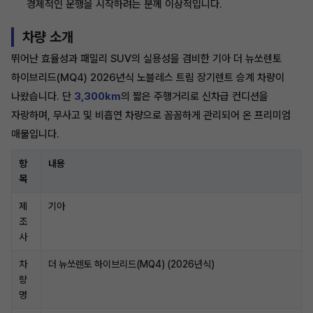
경제적인 운행을 시작하려는 분께 이상적입니다.
차량 소개
뛰어난 효율성과 패밀리 SUV의 실용성을 겸비한 기아 더 뉴쏘렌토
하이브리드(MQ4) 2026년식 노블레스 트림 장기렌트 승계 차량이
나왔습니다. 단
3,300km
의 짧은 주행거리로 신차급 컨디션을
자랑하며, 무사고 및 비흡연 차량으로 꼼꼼하게 관리되어 온 프리미엄
매물입니다.
항
내용
목
제
기아
조
사
차
더 뉴쏘렌토 하이브리드(MQ4) (2026년식)
량
명