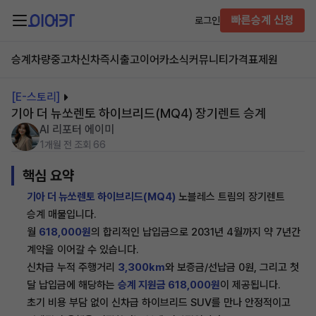
빠른승계 신청
로그인
승계차량
중고차
신차즉시출고
이어카소식
커뮤니티
가격표
제원
[E-스토리]
기아 더 뉴쏘렌토 하이브리드(MQ4) 장기렌트 승계
AI 리포터 에이미
1개월 전
조회 66
핵심 요약
기아 더 뉴쏘렌토 하이브리드(MQ4)
노블레스 트림의 장기렌트
승계 매물입니다.
월
618,000원
의 합리적인 납입금으로 2031년 4월까지 약 7년간
계약을 이어갈 수 있습니다.
신차급 누적 주행거리
3,300km
와 보증금/선납금 0원, 그리고 첫
달 납입금에 해당하는
승계 지원금 618,000원
이 제공됩니다.
초기 비용 부담 없이 신차급 하이브리드 SUV를 만나 안정적이고