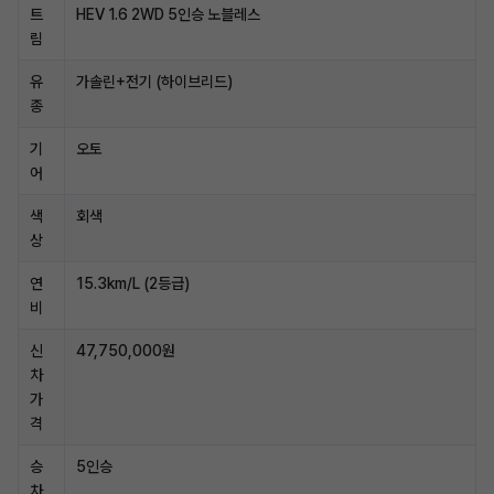
트
HEV 1.6 2WD 5인승 노블레스
림
유
가솔린+전기 (하이브리드)
종
기
오토
어
색
회색
상
연
15.3km/L (2등급)
비
신
47,750,000원
차
가
격
승
5인승
차