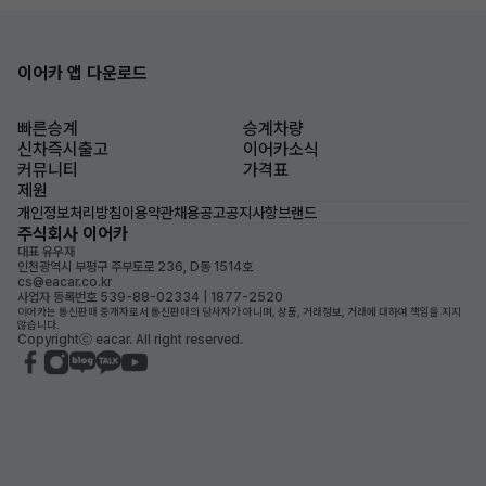
이어카 앱 다운로드
빠른승계
승계차량
신차즉시출고
이어카소식
커뮤니티
가격표
제원
개인정보처리방침
이용약관
채용공고
공지사항
브랜드
주식회사 이어카
대표 유우재
인천광역시 부평구 주부토로 236, D동 1514호
cs@eacar.co.kr
사업자 등록번호 539-88-02334 | 1877-2520
이어카는 통신판매 중개자로서 통신판매의 당사자가 아니며, 상품, 거래정보, 거래에 대하여 책임을 지지
않습니다.
Copyrightⓒ eacar. All right reserved.