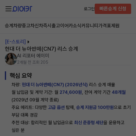
빠른승계 신청
로그인
승계차량
중고차
신차즉시출고
이어카소식
커뮤니티
가격표
제원
[E-스토리]
현대 더 뉴아반떼(CN7) 리스 승계
AI 리포터 에이미
2개월 전
조회 205
핵심 요약
차량:
현대 더 뉴아반떼(CN7) (2026년식)
리스 승계 매물
월 납입금 및 계약 기간: 월
274,600원
, 잔여 계약 기간
48개월
(2029년 09월 계약 종료)
주요 메리트: 다양한
고급 옵션
탑재,
승계 지원금 100만원
으로 초기
부담 대폭 경감
추천 대상: 합리적인 월 납입금으로
최신 준중형 세단
을 운용하고
싶은 분