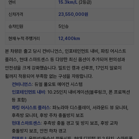
연비
15.3km/L
(2등급)
신차가격
23,550,000원
승차인원
5인승
현재 누적 주행거리
12,400km
본 차량은 출고 당시 컨비니언스, 인포테인먼트 내비, 파킹 어시스트
플러스, 현대 스마트센스 등 다양한 최신 옵션이 추가되어 편의성과
안전성을 크게 강화했습니다. 빌트인 캠과 선루프, 17인치 알로이
휠까지 적용되어 부족함 없는 구성을 자랑합니다.
컨비니언스
: 듀얼 풀오토 에어컨 시스템
인포테인먼트 내비
: 10.25인치 내비게이션(블루링크, 폰 프로젝션
등 포함)
파킹 어시스트 플러스
: 파노라마 디스플레이, 서라운드 뷰 모니터,
후측방 모니터, 후방 주차 충돌방지 보조
현대 스마트센스
: 후측방 충돌 경고 및 방지 보조, 후방 교차
충돌방지 보조, 안전 하차 경고
컴포트 I
: 운전석/동승석 전동시트, 현대 디지털 키 2 터치, 스마트폰