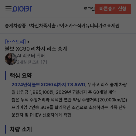
빠른승계 신청
로그인
승계차량
중고차
신차즉시출고
이어카소식
커뮤니티
가격표
제원
[E-스토리]
볼보 XC90 리차지 리스 승계
AI 리포터 위버
2개월 전
조회 171
핵심 요약
2024년식 볼보 XC90 리차지 T8 AWD
, 무사고 리스 승계 차량
월 납입금 1,995,100원, 2029년 7월까지 총 60개월 계약
짧은 누적 주행거리와 넉넉한 연간 약정 주행거리(20,000km/년)
프리미엄 7인승 SUV를 합리적인 조건으로 소유하려는 가족 단위
운전자 및 PHEV 선호자에게 적합
차량 소개