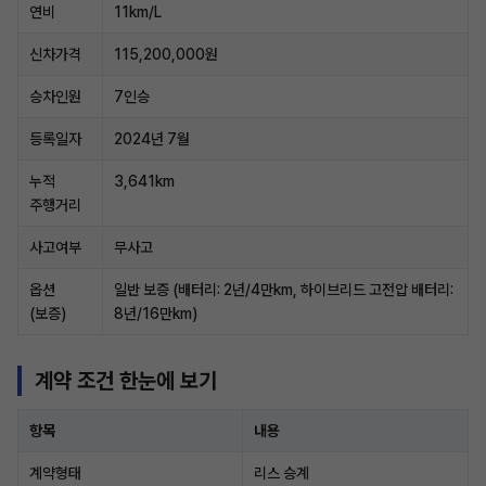
연비
11km/L
신차가격
115,200,000원
승차인원
7인승
등록일자
2024년 7월
누적
3,641km
주행거리
사고여부
무사고
옵션
일반 보증 (배터리: 2년/4만km, 하이브리드 고전압 배터리:
(보증)
8년/16만km)
계약 조건 한눈에 보기
항목
내용
계약형태
리스 승계