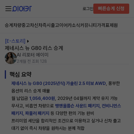
빠른승계 신청
로그인
승계차량
중고차
신차즉시출고
이어카소식
커뮤니티
가격표
제원
[E-스토리]
제네시스 뉴 G80 리스 승계
AI 리포터 에이미
2개월 전
조회 128
핵심 요약
제네시스 뉴 G80 (2025년식) 가솔린 2.5 터보 AWD
, 풍부한
옵션의 리스 승계 매물
월 납입금
1,056,400원
, 2029년 04월까지 계약 유지 가능
무사고, 비흡연 차량으로
뱅앤올룹슨 사운드 패키지, 컨비니언스
패키지, 파퓰러 패키지
등 다양한 편의 기능 완비
프리미엄 세단을 합리적인 조건으로 이용하고 싶거나 신차 출고
대기 없이 즉시 차량을 원하시는 분께 적합