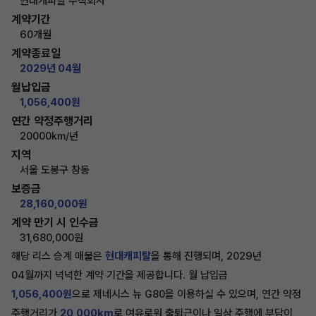
현대캐피탈 주식회사
계약기간
60개월
계약종료일
2029년 04월
월납입금
1,056,400원
연간 약정주행거리
20000km/년
지역
서울 도봉구 창동
보증금
28,160,000원
계약 만기 시 인수금
31,680,000원
해당 리스 승계 매물은
현대캐피탈
을 통해 진행되며, 2029년
04월까지 넉넉한 계약 기간을 제공합니다. 월 납입금
1,056,400원
으로 제네시스 뉴 G80을 이용하실 수 있으며, 연간 약정
주행거리가
20,000km
로 여유로워 출퇴근이나 일상 주행에 부담이