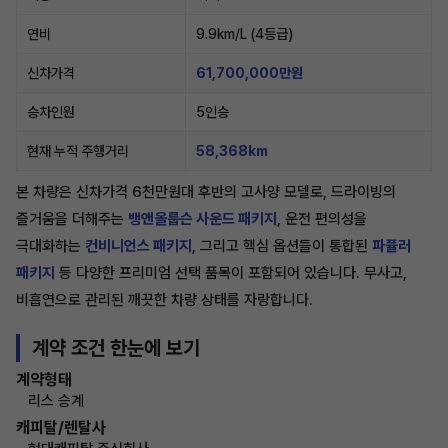
연비
9.9km/L (4등급)
신차가격
61,700,000만원
승차인원
5인승
현재 누적 주행거리
58,368km
본 차량은 신차가격 6천만원대 후반의 고사양 모델로, 드라이빙의
즐거움을 더해주는
뱅앤올룹슨 사운드 패키지
, 운전 편의성을
극대화하는
컨비니언스 패키지
, 그리고 핵심 옵션들이 통합된
파퓰러
패키지
등 다양한 프리미엄 선택 품목이 포함되어 있습니다. 무사고,
비흡연으로 관리된 깨끗한 차량 상태를 자랑합니다.
계약 조건 한눈에 보기
계약형태
리스 승계
캐피탈/렌탈사