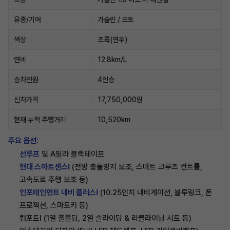
유종/기어
가솔린 / 오토
색상
초록(연두)
연비
12.8km/L
승차인원
4인승
신차가격
17,750,000원
현재 누적 주행거리
10,520km
주요 옵션:
선루프
및 A필라 블랙테이프
현대 스마트센스Ⅰ
(전방 충돌방지 보조, 스마트 크루즈 컨트롤,
고속도로 주행 보조 등)
인포테인먼트 내비 플러스Ⅰ
(10.25인치 내비게이션, 블루링크, 폰
프로젝션, 스마트키 등)
컴포트Ⅰ (1열 풀폴딩, 2열 슬라이딩 & 리클라이닝 시트 등)