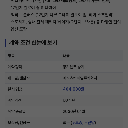
익스테리어 디자인 (Full LED 헤드램프, LED 리어콤비램프)
17인치 알로이 휠 & 타이어
액티브 플러스 (17인치 다크 그레이 알로이 휠, 리어 스포일러)
스토리지, 실내 컬러 패키지(베이지/오렌지 브라운) 등 다양한 편의
옵션 포함
계약 조건 한눈에 보기
항목
내용
계약 형태
장기렌트 승계
캐피탈/렌탈사
메리츠캐피탈주식회사
월 납입금
404,030원
계약기간
60개월
계약 종료일
2030년 01월
보증금/선납금
없음 (
무보증, 무선납
)