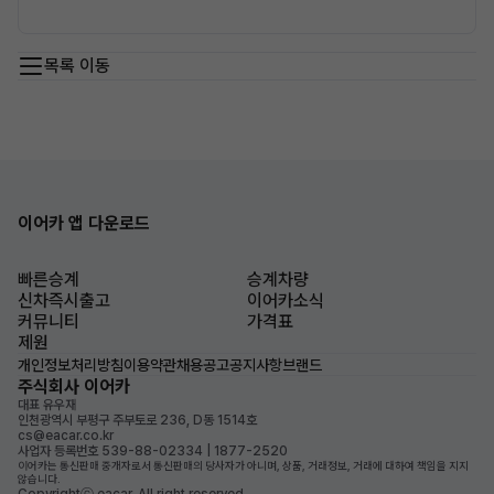
목록 이동
이어카 앱 다운로드
빠른승계
승계차량
신차즉시출고
이어카소식
커뮤니티
가격표
제원
개인정보처리방침
이용약관
채용공고
공지사항
브랜드
주식회사 이어카
대표 유우재
인천광역시 부평구 주부토로 236, D동 1514호
cs@eacar.co.kr
사업자 등록번호 539-88-02334 | 1877-2520
이어카는 통신판매 중개자로서 통신판매의 당사자가 아니며, 상품, 거래정보, 거래에 대하여 책임을 지지
않습니다.
Copyrightⓒ eacar. All right reserved.