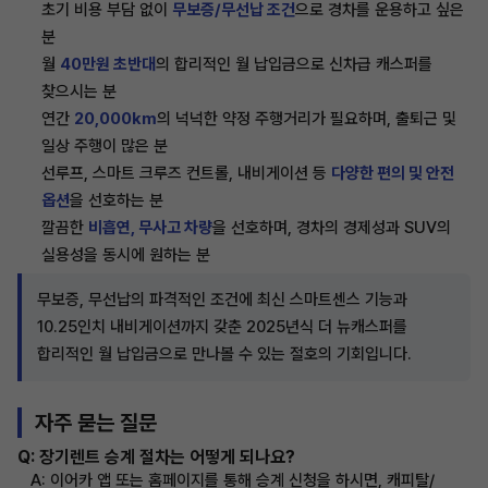
초기 비용 부담 없이
무보증/무선납 조건
으로 경차를 운용하고 싶은
분
월
40만원 초반대
의 합리적인 월 납입금으로 신차급 캐스퍼를
찾으시는 분
연간
20,000km
의 넉넉한 약정 주행거리가 필요하며, 출퇴근 및
일상 주행이 많은 분
선루프, 스마트 크루즈 컨트롤, 내비게이션 등
다양한 편의 및 안전
옵션
을 선호하는 분
깔끔한
비흡연, 무사고 차량
을 선호하며, 경차의 경제성과 SUV의
실용성을 동시에 원하는 분
무보증, 무선납의 파격적인 조건에 최신 스마트센스 기능과
10.25인치 내비게이션까지 갖춘 2025년식 더 뉴캐스퍼를
합리적인 월 납입금으로 만나볼 수 있는 절호의 기회입니다.
자주 묻는 질문
Q: 장기렌트 승계 절차는 어떻게 되나요?
A: 이어카 앱 또는 홈페이지를 통해 승계 신청을 하시면, 캐피탈/