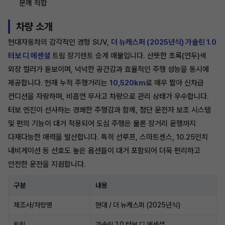
분께 적합
차량 소개
현대자동차의 감각적인 경형 SUV,
더 뉴캐스퍼 (2025년식) 가솔린 1.0
터보 디 에센셜
트림 장기렌트 승계 매물입니다. 산뜻한 초록(연두)색
외장 컬러가 돋보이며, 넉넉한 공간감과 효율적인 주행 성능을 동시에
제공합니다. 현재 누적 주행거리는
10,520km
로 매우 짧아 신차급
컨디션을 자랑하며, 비흡연 무사고 차량으로 관리 상태가 우수합니다.
터보 엔진이 선사하는 경쾌한 주행감과 함께, 첨단 운전자 보조 시스템
및 편의 기능이 대거 적용되어 도심 주행은 물론 장거리 운행까지
다재다능한 매력을 발산합니다. 특히 선루프, 스마트센스, 10.25인치
내비게이션 등 선호도 높은 옵션들이 대거 포함되어 더욱 편리하고
안전한 운전을 지원합니다.
구분
내용
제조사/차량명
현대 / 더 뉴캐스퍼 (2025년식)
트림
가솔린 1.0 터보 디 에센셜