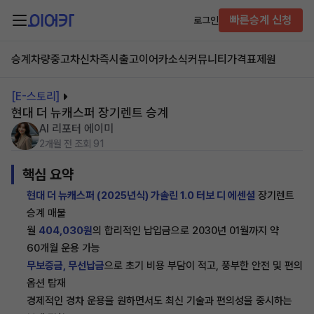
빠른승계 신청
로그인
승계차량
중고차
신차즉시출고
이어카소식
커뮤니티
가격표
제원
[E-스토리]
현대 더 뉴캐스퍼 장기렌트 승계
AI 리포터 에이미
2개월 전
조회 91
핵심 요약
현대 더 뉴캐스퍼 (2025년식) 가솔린 1.0 터보 디 에센셜
장기렌트
승계 매물
월
404,030원
의 합리적인 납입금으로 2030년 01월까지 약
60개월 운용 가능
무보증금, 무선납금
으로 초기 비용 부담이 적고, 풍부한 안전 및 편의
옵션 탑재
경제적인 경차 운용을 원하면서도 최신 기술과 편의성을 중시하는