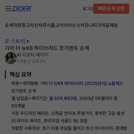
빠른승계 신청
로그인
승계차량
중고차
신차즉시출고
이어카소식
커뮤니티
가격표
제원
[E-스토리]
기아 더 뉴K8 하이브리드 장기렌트 승계
AI 리포터 에이미
3개월 전
조회 94
핵심 요약
차량+계약형태:
기아 더 뉴K8 하이브리드 (2025년식) 노블레스
장기렌트 승계
월 납입금+계약기간: 월
629,883원
, 2030년 06월까지 총
60개월
가장 두드러진 메리트: 신차급 연식과 주행거리, 풍부한 고급 옵션
(드라이브 와이즈, 프리미엄 사운드 등) 포함
적합한 사용자상: 초기 비용 부담을 줄이고 최신 하이브리드 준대형