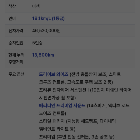
색상
미색
연비
18.1km/L (1등급)
신차가격
46,520,000원
승차인원
5인승
현재 누적
13,800km
주행거리
주요 옵션
드라이브 와이즈
(전방 충돌방지 보조, 스마트
크루즈 컨트롤, 고속도로 주행 보조 2 등)
프리뷰 전자제어 서스펜션 I (19인치 미쉐린 타이어
& 전면가공 휠 포함)
메리디안 프리미엄 사운드
(14스피커, 액티브 로드
노이즈 컨트롤)
스타일 패키지 (지능형 헤드램프, 다이내믹
앰비언트 라이트 등)
프리미엄 (후면 전동 선커튼, 3존 공조 등)