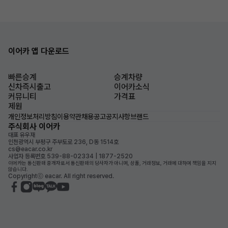
이어카 앱 다운로드
빠른승계
승계차량
신차즉시출고
이어카소식
커뮤니티
가격표
제원
개인정보처리방침
이용약관
채용공고
공지사항
브랜드
주식회사 이어카
대표 유우재
인천광역시 부평구 주부토로 236, D동 1514호
cs@eacar.co.kr
사업자 등록번호 539-88-02334 | 1877-2520
이어카는 통신판매 중개자로서 통신판매의 당사자가 아니며, 상품, 거래정보, 거래에 대하여 책임을 지지
않습니다.
Copyrightⓒ eacar. All right reserved.