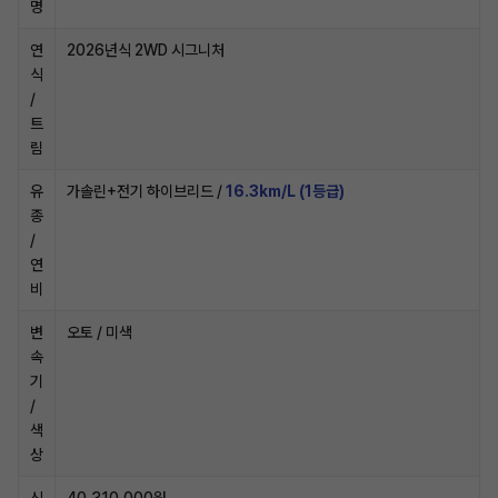
명
연
2026년식 2WD 시그니처
식
/
트
림
유
가솔린+전기 하이브리드 /
16.3km/L (1등급)
종
/
연
비
변
오토 / 미색
속
기
/
색
상