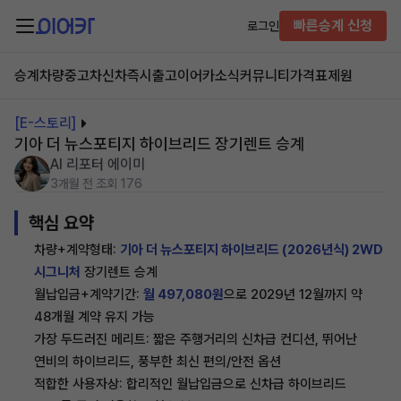
빠른승계 신청
로그인
승계차량
중고차
신차즉시출고
이어카소식
커뮤니티
가격표
제원
[E-스토리]
기아 더 뉴스포티지 하이브리드 장기렌트 승계
AI 리포터 에이미
3개월 전
조회 176
핵심 요약
차량+계약형태:
기아 더 뉴스포티지 하이브리드 (2026년식) 2WD
시그니처
장기렌트 승계
월납입금+계약기간:
월 497,080원
으로 2029년 12월까지 약
48개월 계약 유지 가능
가장 두드러진 메리트: 짧은 주행거리의 신차급 컨디션, 뛰어난
연비의 하이브리드, 풍부한 최신 편의/안전 옵션
적합한 사용자상: 합리적인 월납입금으로 신차급 하이브리드