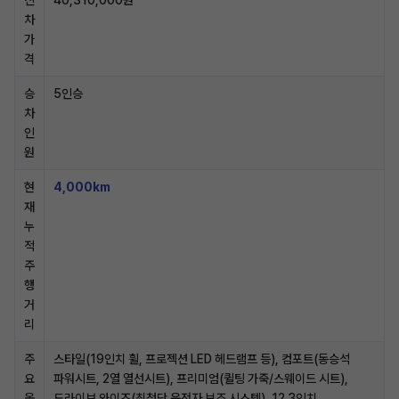
신
40,310,000원
차
가
격
승
5인승
차
인
원
현
4,000km
재
누
적
주
행
거
리
주
스타일(19인치 휠, 프로젝션 LED 헤드램프 등), 컴포트(동승석
요
파워시트, 2열 열선시트), 프리미엄(퀼팅 가죽/스웨이드 시트),
옵
드라이브 와이즈(최첨단 운전자 보조 시스템), 12.3인치