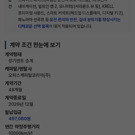
션
내비게이션, 빌트인 캠 2, 모니터링(서라운드 뷰 등), KRELL
프리미엄 사운드, 스마트 커넥트(헤드업 디스플레이, 디지털 키 2),
파노라마 선루프 등
운전 편의와 안전, 실내 분위기를 향상시키는
다채로운 선택 품목
이 대거 적용되어 있습니다.
계약 조건 한눈에 보기
계약형태
장기렌트 승계
캐피탈/렌탈사
오릭스캐피탈코리아(주)
계약기간
48개월
계약종료일
2029년 12월
월납입금
497,080원
연간 약정주행거리
10000km/년