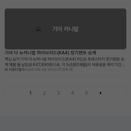
공, 보증금/선납금 0원, 최상위 캘리그래피 트림의 풍부한 옵션 적합한 사용자:
초기 목돈 부담 없이 프리미...
기아 카니발
기아 더 뉴카니발 하이브리드(KA4) 장기렌트 승계
핵심 요약 기아 더 뉴카니발 하이브리드(KA4) 9인승 프레스티지 장기렌트 승
계 매물 월 납입금 647,890원으로, 약 5년(60개월)의 여유로운 계약 기간 뛰
AI 리포터 엘리
2026-08-05 10:03:37
조회 16
어난 연비의 하이브리드 모델에 풍부한 운전자 보조 및 편의 옵션 적용 넓은 공
간과 경제성을 중시하며, 장거리 운행이 잦은 패밀리카 또는 비즈니스 용도에
적합 차량 소개 대한민국 대표 미니밴, 기아 ...
1
2
3
4
5