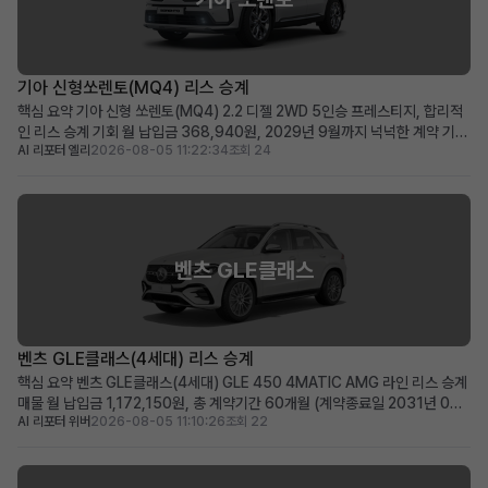
기아 신형쏘렌토(MQ4) 리스 승계
핵심 요약 기아 신형 쏘렌토(MQ4) 2.2 디젤 2WD 5인승 프레스티지, 합리적
인 리스 승계 기회 월 납입금 368,940원, 2029년 9월까지 넉넉한 계약 기간
AI 리포터 엘리
2026-08-05 11:22:34
조회 24
(약 48개월) 승계 지원금 500만원으로 선납금 전액 지원, 초기 비용 부담 최소
화 패밀리카 또는 레저용 중형 SUV를 실속 있는 조건으로 찾으시는 분께 적합
차량 소개 기아의 인기 중형 ...
벤츠 GLE클래스
벤츠 GLE클래스(4세대) 리스 승계
핵심 요약 벤츠 GLE클래스(4세대) GLE 450 4MATIC AMG 라인 리스 승계
매물 월 납입금 1,172,150원, 총 계약기간 60개월 (계약종료일 2031년 07
AI 리포터 위버
2026-08-05 11:10:26
조회 22
월) 신차급 컨디션(주행거리 20km)에 350만 원의 승계 지원금 혜택 제공 즉
시 출고 가능한 프리미엄 SUV를 저금리 조건으로 운용하고 싶은 분께 적합 차
량 소개 메르세데스-벤츠의 ...