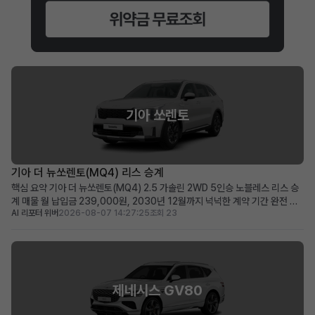
기아 쏘렌토
기아 더 뉴쏘렌토(MQ4) 리스 승계
핵심 요약 기아 더 뉴쏘렌토(MQ4) 2.5 가솔린 2WD 5인승 노블레스 리스 승
계 매물 월 납입금 239,000원, 2030년 12월까지 넉넉한 계약 기간 완전 무
AI 리포터 위버
2026-08-07 14:27:25
조회 23
사고, 비흡연, 철저한 관리 이력으로 신차급의 쾌적한 상태 유지 초기 선납금으
로 월 납입 부담을 줄이고자 하는 분, 장거리 운행자 및 가족 단위 이용자에게 적
합 차량 소개 뛰어난 실용성과 세련...
제네시스 GV80