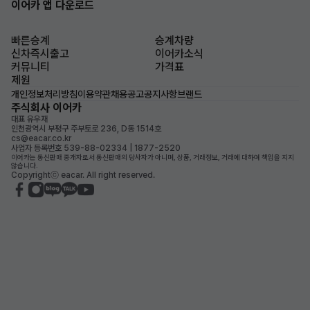
이어카 앱 다운로드
빠른승계
승계차량
신차즉시출고
이어카소식
커뮤니티
가격표
제원
개인정보처리방침
이용약관
채용공고
공지사항
브랜드
주식회사 이어카
대표 유우재
인천광역시 부평구 주부토로 236, D동 1514호
cs@eacar.co.kr
사업자 등록번호 539-88-02334 | 1877-2520
이어카는 통신판매 중개자로서 통신판매의 당사자가 아니며, 상품, 거래정보, 거래에 대하여 책임을 지지
않습니다.
Copyrightⓒ eacar. All right reserved.