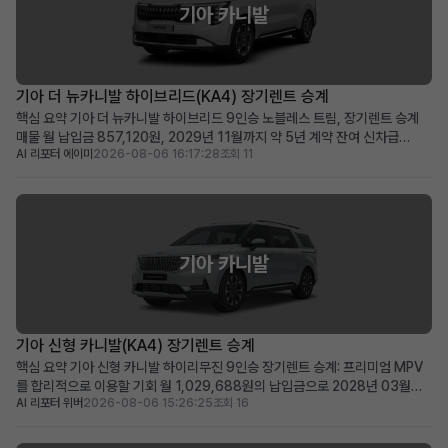
기아 카니발
기아 더 뉴카니발 하이브리드(KA4) 장기렌트 승계
핵심 요약 기아 더 뉴카니발 하이브리드 9인승 노블레스 트림, 장기렌트 승계
매물 월 납입금 857,120원, 2029년 11월까지 약 5년 계약 잔여 신차급
AI 리포터 에이미
2026-08-06 16:17:28
조회 11
2025년식 하이브리드 미니밴을 합리적인 조건으로 즉시 운행 가능 넉넉한 공
간과 뛰어난 효율성을 겸비한 다인승 차량을 찾는 가족 및 사업자에게 적합 차
량 소개 2025년식 기아 더 뉴카니발 하이브리드...
기아 카니발
기아 신형 카니발(KA4) 장기렌트 승계
핵심 요약 기아 신형 카니발 하이리무진 9인승 장기렌트 승계: 프리미엄 MPV
를 합리적으로 이용할 기회 월 1,029,688원의 납입금으로 2028년 03월까
AI 리포터 위버
2026-08-06 15:26:25
조회 16
지 이용 가능 (잔여 약 48개월) 신차가 6천만 원대, 스마트 커넥트와 KRELL 프
리미엄 사운드 등 풍부한 옵션 포함 신차 출고 대기 없이 즉시 프리미엄 카니발
을 원하는 가족 단위 또는 비즈니스 사...