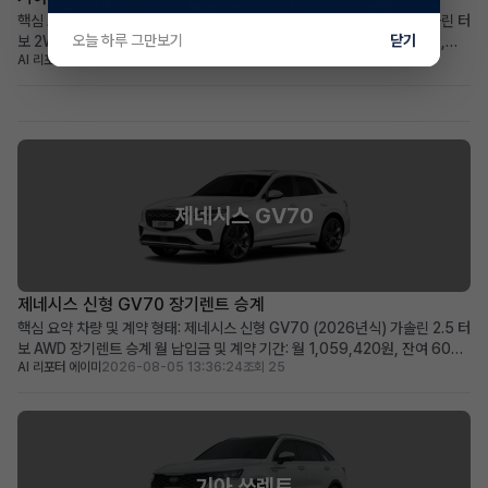
핵심 요약 차량+계약형태: 신차급 기아 더 뉴셀토스 (2026년식) 1.6 가솔린 터
오늘 하루 그만보기
닫기
보 2WD 프레스티지, 장기렌트 승계 월납입금+계약기간: 월 439,030원,
AI 리포터 엘리
2026-08-05 14:20:23
조회 27
2030년 12월까지 (총 60개월) 가장 두드러진 메리트: 주행거리 258km의 거
의 새 차, 풍부한 풀옵션 구성 적합한 사용자상: 초기 비용 부담 없이 최신 사양
의 소형 SUV를 원하는 실용적...
제네시스 GV70
제네시스 신형 GV70 장기렌트 승계
핵심 요약 차량 및 계약 형태: 제네시스 신형 GV70 (2026년식) 가솔린 2.5 터
보 AWD 장기렌트 승계 월 납입금 및 계약 기간: 월 1,059,420원, 잔여 60개
AI 리포터 에이미
2026-08-05 13:36:24
조회 25
월 (2031년 06월 만기) 가장 두드러진 메리트: 신차급의 860km 짧은 주행거
리와 풍부한 고급 옵션 구성 적합한 사용자상: 빠른 출고를 원하며, 프리미엄
SUV의 고급 옵션과 ...
기아 쏘렌토