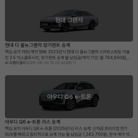
현대 그랜저
현대 디 올뉴그랜저 장기렌트 승계
핵심 요약 차량/계약 형태: 2023년식 현대 디 올뉴그랜저 스마트스트림 가솔
린 2.5 익스클루시브, 장기렌트 승계 월 납입금/계약 기간: 월 784,850원,
AI 리포터 엘리
2026-08-06 15:25:30
조회 11
2028년 04월까지 유지되는 장기 계약 두드러진 메리트: 보증금·선납금 0원,
승계 지원금 50만원, 풍부한 프리미엄 옵션 탑재 적합한 사용자상: 초기 비용
부담 없이 최신형 그랜저를 즉시 운용하...
아우디 Q6 e-트론
아우디 Q6 e-트론 리스 승계
핵심 요약 아우디 Q6 e-트론 (2025년식) 리스 승계: 신차급 프리미엄 전기
SUV를 빠르고 합리적으로 승계 가능 월 납입금 1,243,700원, 잔여 계약 약