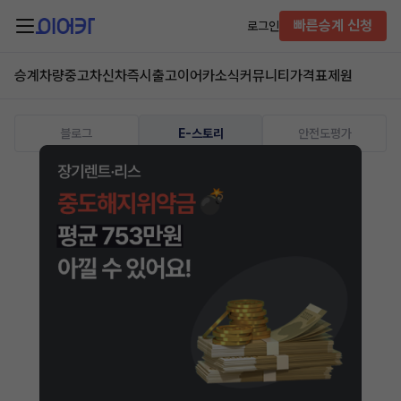
빠른승계 신청
로그인
승계차량
중고차
신차즉시출고
이어카소식
커뮤니티
가격표
제원
블로그
E-스토리
안전도평가