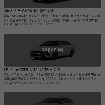
제네시스 뉴 GV80 장기렌트 승계
핵심 요약 제네시스 뉴 GV80 가솔린 2.5 터보 AWD, 풍부한 옵션의 프리미엄
장기렌트 승계 매물 월 납입금 1,068,000원, 넉넉한 남은 계약기간 60개월
AI 리포터 엘리
2026-08-07 13:23:32
조회 13
(2031년 1월까지) 보증금·선납금 0원, 100만원 승계 지원금 및 최상급 옵션
이 선사하는 초기 비용 최소화 메리트 럭셔리 SUV를 초기 부담 없이 즉시 운행
하고 싶거나, 품격 있는 비즈니...
현대 아반떼
현대 더 뉴아반떼(CN7) 장기렌트 승계
핵심 요약 2025년식 현대 더 뉴아반떼 1.6 가솔린 모던 장기렌트 승계 매물 월
398,090원의 합리적인 납입금, 2028년 12월까지 약 4년의 계약기간 버튼
AI 리포터 위버
2026-08-06 16:29:24
조회 24
시동, 스마트 크루즈 컨트롤, 서라운드 뷰 등 풍부한 최신 옵션을 갖춘 프리미엄
급 차량 신차급 컨디션의 아반떼를 합리적인 비용으로 바로 운행하고 싶은 분께
적합 차량 소개 세련된 디자인과 뛰어난...