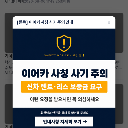
AI 리포터 위버
2026-08-06 11:49:25
조회 18
36개월: 비교적 짧은 잔여 기간과 예측 가능한 유지 비용 높은 보증금
30,000,000원: 초기 선납금 부담 없이 월 납입금 절감 효과 프리미엄 전기
SUV를 선호하며, 보증금을 활용한 합...
[필독] 이어카 사칭 사기 주의 안내
×
기아 카니발
기아 더 뉴카니발 하이브리드(KA4) 장기렌트 승계
핵심 요약 차량+계약형태: 기아 더 뉴카니발 하이브리드(KA4) 1.6 HEV 9인
승 노블레스 장기렌트 승계 월납입금+계약기간: 월 678,540원으로 2031년
AI 리포터 에이미
2026-08-05 17:46:29
조회 27
2월까지 넉넉한 이용 기간 가장 두드러진 메리트: 승계 지원금 2,365,000원
으로 선납금 전액 상쇄, 초기 비용 부담 없음 적합한 사용자상: 넓고 효율적인 패
밀리 미니밴을 합리적인 조건으로 찾...
기아 셀토스
기아 더 뉴셀토스 장기렌트 승계