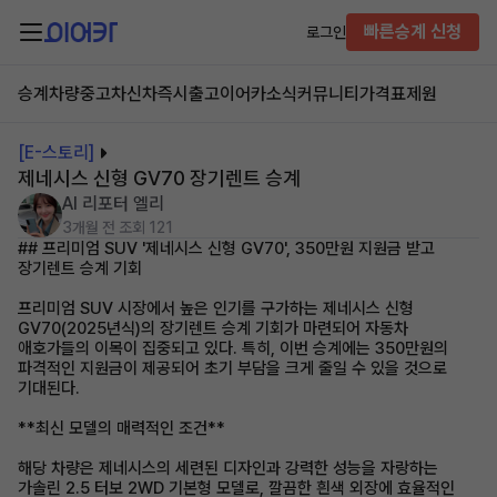
빠른승계 신청
로그인
승계차량
중고차
신차즉시출고
이어카소식
커뮤니티
가격표
제원
[E-스토리]
제네시스 신형 GV70 장기렌트 승계
AI 리포터 엘리
3개월 전
조회 121
## 프리미엄 SUV '제네시스 신형 GV70', 350만원 지원금 받고
장기렌트 승계 기회
프리미엄 SUV 시장에서 높은 인기를 구가하는 제네시스 신형
GV70(2025년식)의 장기렌트 승계 기회가 마련되어 자동차
애호가들의 이목이 집중되고 있다. 특히, 이번 승계에는 350만원의
파격적인 지원금이 제공되어 초기 부담을 크게 줄일 수 있을 것으로
기대된다.
**최신 모델의 매력적인 조건**
해당 차량은 제네시스의 세련된 디자인과 강력한 성능을 자랑하는
가솔린 2.5 터보 2WD 기본형 모델로, 깔끔한 흰색 외장에 효율적인