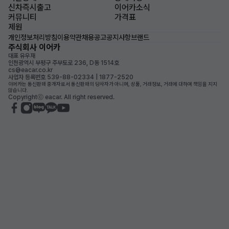
신차즉시출고
이어카소식
커뮤니티
가격표
제원
개인정보처리방침
이용약관
채용공고
공지사항
브랜드
주식회사 이어카
대표 유우재
인천광역시 부평구 주부토로 236, D동 1514호
cs@eacar.co.kr
사업자 등록번호 539-88-02334 | 1877-2520
이어카는 통신판매 중개자로서 통신판매의 당사자가 아니며, 상품, 거래정보, 거래에 대하여 책임을 지지
않습니다.
Copyrightⓒ eacar. All right reserved.