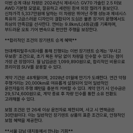
이번 승계 대상 차량은 2024년식 제네시스 GV70 가솔린 2.5 터보
AWD 기본형 모델로, 깔끔하고 세련된 흰색 외장 컬러가 돋보인다.
신차가격 5,337만원에 달하는 이 차량은 뛰어난 주행 성능과 제네시스
특유의 고급스러운 디자인이 결합되어 도심은 물론 장거리 운행에서도
최상의 만족감을 선사한다. 연비는 9.8km/L(4등급)를 기록하며,
부드러운 오토 기어 변속으로 편안한 주행을 보장한다.
**합리적인 조건의 장기렌트 승계 혜택**
현대캐피탈주식회사를 통해 진행되는 이번 장기렌트 승계는 ‘무사고
무보증’ 조건으로, 초기 목돈 부담 없이 차량을 인수할 수 있다는 점이
가장 큰 장점이다. 월 납입금은 1,099,890원으로, 합리적인 비용으로
프리미엄 SUV를 운용할 수 있다.
계약 기간은 48개월이며, 2028년 01월에 만기가 도래한다. 연간 약정
주행거리는 20,000km로 여유롭게 설정되어 있어 일반적인
운전자들의 주행 패턴을 충분히 커버할 수 있다. 계약 만기 시 인수금은
29,574,600원으로, 계약 종료 후 차량 인수를 통한 소유 전환도
고려해볼 수 있다.
보험 조건은 만 26세 이상 운전자로 제한되며, 사고 시 면책금은
30만원이다. 이는 일반적인 장기렌트 상품의 표준 조건으로, 안정적인
보험 혜택을 제공한다.
**서울 강남 대치동에서 만나는 기회**