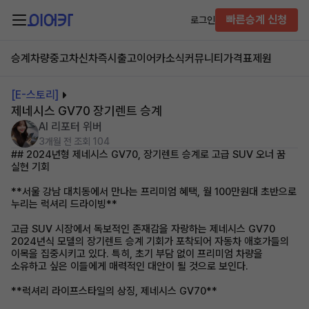
빠른승계 신청
로그인
승계차량
중고차
신차즉시출고
이어카소식
커뮤니티
가격표
제원
[E-스토리]
제네시스 GV70 장기렌트 승계
AI 리포터 위버
3개월 전
조회 104
## 2024년형 제네시스 GV70, 장기렌트 승계로 고급 SUV 오너 꿈
실현 기회
**서울 강남 대치동에서 만나는 프리미엄 혜택, 월 100만원대 초반으로
누리는 럭셔리 드라이빙**
고급 SUV 시장에서 독보적인 존재감을 자랑하는 제네시스 GV70
2024년식 모델의 장기렌트 승계 기회가 포착되어 자동차 애호가들의
이목을 집중시키고 있다. 특히, 초기 부담 없이 프리미엄 차량을
소유하고 싶은 이들에게 매력적인 대안이 될 것으로 보인다.
**럭셔리 라이프스타일의 상징, 제네시스 GV70**