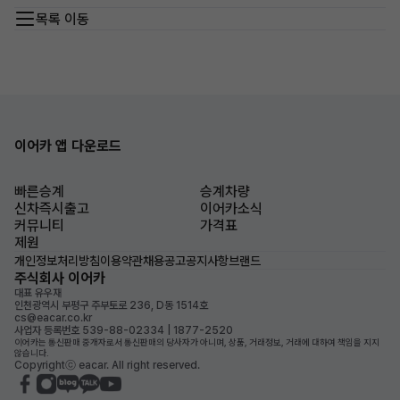
목록 이동
이어카 앱 다운로드
빠른승계
승계차량
신차즉시출고
이어카소식
커뮤니티
가격표
제원
개인정보처리방침
이용약관
채용공고
공지사항
브랜드
주식회사 이어카
대표 유우재
인천광역시 부평구 주부토로 236, D동 1514호
cs@eacar.co.kr
사업자 등록번호 539-88-02334 | 1877-2520
이어카는 통신판매 중개자로서 통신판매의 당사자가 아니며, 상품, 거래정보, 거래에 대하여 책임을 지지
않습니다.
Copyrightⓒ eacar. All right reserved.