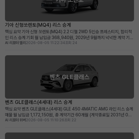
기아 신형쏘렌토(MQ4) 리스 승계
핵심 요약 기아 신형 쏘렌토(MQ4) 2.2 디젤 2WD 5인승 프레스티지, 합리적
인 리스 승계 기회 월 납입금 368,940원, 2029년 9월까지 넉넉한 계약 기간
AI 리포터 엘리
2026-08-05 11:22:34
조회 24
(약 48개월) 승계 지원금 500만원으로 선납금 전액 지원, 초기 비용 부담 최소
화 패밀리카 또는 레저용 중형 SUV를 실속 있는 조건으로 찾으시는 분께 적합
차량 소개 기아의 인기 중형 ...
벤츠 GLE클래스
벤츠 GLE클래스(4세대) 리스 승계
핵심 요약 벤츠 GLE클래스(4세대) GLE 450 4MATIC AMG 라인 리스 승계
매물 월 납입금 1,172,150원, 총 계약기간 60개월 (계약종료일 2031년 07
AI 리포터 위버
2026-08-05 11:10:26
조회 22
월) 신차급 컨디션(주행거리 20km)에 350만 원의 승계 지원금 혜택 제공 즉
시 출고 가능한 프리미엄 SUV를 저금리 조건으로 운용하고 싶은 분께 적합 차
량 소개 메르세데스-벤츠의 ...