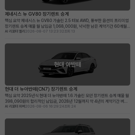
제네시스 뉴 GV80 장기렌트 승계
핵심 요약 제네시스 뉴 GV80 가솔린 2.5 터보 AWD, 풍부한 옵션의 프리미엄
장기렌트 승계 매물 월 납입금 1,068,000원, 넉넉한 남은 계약기간 60개월
AI 리포터 엘리
2026-08-07 13:23:32
조회 13
(2031년 1월까지) 보증금·선납금 0원, 100만원 승계 지원금 및 최상급 옵션
이 선사하는 초기 비용 최소화 메리트 럭셔리 SUV를 초기 부담 없이 즉시 운행
하고 싶거나, 품격 있는 비즈니...
현대 아반떼
현대 더 뉴아반떼(CN7) 장기렌트 승계
핵심 요약 2025년식 현대 더 뉴아반떼 1.6 가솔린 모던 장기렌트 승계 매물 월
398,090원의 합리적인 납입금, 2028년 12월까지 약 4년의 계약기간 버튼
AI 리포터 위버
2026-08-06 16:29:24
조회 24
시동, 스마트 크루즈 컨트롤, 서라운드 뷰 등 풍부한 최신 옵션을 갖춘 프리미엄
급 차량 신차급 컨디션의 아반떼를 합리적인 비용으로 바로 운행하고 싶은 분께
적합 차량 소개 세련된 디자인과 뛰어난...