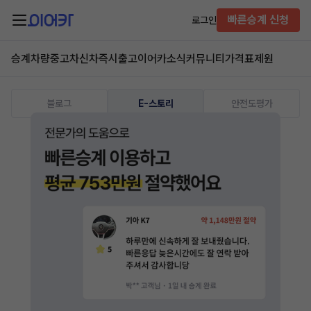
빠른승계 신청
로그인
승계차량
중고차
신차즉시출고
이어카소식
커뮤니티
가격표
제원
블로그
E-스토리
안전도평가