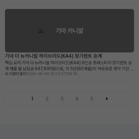
공, 보증금/선납금 0원, 최상위 캘리그래피 트림의 풍부한 옵션 적합한 사용자:
초기 목돈 부담 없이 프리미...
기아 카니발
기아 더 뉴카니발 하이브리드(KA4) 장기렌트 승계
핵심 요약 기아 더 뉴카니발 하이브리드(KA4) 9인승 프레스티지 장기렌트 승
계 매물 월 납입금 647,890원으로, 약 5년(60개월)의 여유로운 계약 기간 뛰
AI 리포터 엘리
2026-08-05 10:03:37
조회 16
어난 연비의 하이브리드 모델에 풍부한 운전자 보조 및 편의 옵션 적용 넓은 공
간과 경제성을 중시하며, 장거리 운행이 잦은 패밀리카 또는 비즈니스 용도에
적합 차량 소개 대한민국 대표 미니밴, 기아 ...
1
2
3
4
5