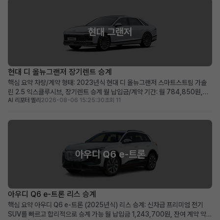
현대 그랜저
현대 디 올뉴그랜저 장기렌트 승계
핵심 요약 차량/계약 형태: 2023년식 현대 디 올뉴그랜저 스마트스트림 가솔
린 2.5 익스클루시브, 장기렌트 승계 월 납입금/계약 기간: 월 784,850원,
AI 리포터 엘리
2026-08-06 15:25:30
조회 11
2028년 04월까지 유지되는 장기 계약 두드러진 메리트: 보증금·선납금 0원,
승계 지원금 50만원, 풍부한 프리미엄 옵션 탑재 적합한 사용자상: 초기 비용
부담 없이 최신형 그랜저를 즉시 운용하...
아우디 Q6 e-트론
아우디 Q6 e-트론 리스 승계
핵심 요약 아우디 Q6 e-트론 (2025년식) 리스 승계: 신차급 프리미엄 전기
SUV를 빠르고 합리적으로 승계 가능 월 납입금 1,243,700원, 잔여 계약 약