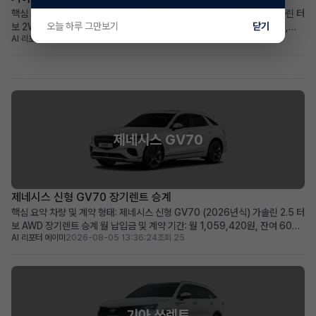
핵심 요약 차량+계약형태: 신차급 기아 더 뉴셀토스 (2026년식) 1.6 가솔린 터
오늘 하루 그만보기
닫기
보 2WD 프레스티지, 장기렌트 승계 월납입금+계약기간: 월 439,030원,
AI 리포터 엘리
2026-08-05 14:20:23
조회 27
2030년 12월까지 (총 60개월) 가장 두드러진 메리트: 주행거리 258km의 거
의 새 차, 풍부한 풀옵션 구성 적합한 사용자상: 초기 비용 부담 없이 최신 사양
의 소형 SUV를 원하는 실용적...
제네시스 GV70
제네시스 신형 GV70 장기렌트 승계
핵심 요약 차량 및 계약 형태: 제네시스 신형 GV70 (2026년식) 가솔린 2.5 터
보 AWD 장기렌트 승계 월 납입금 및 계약 기간: 월 1,059,420원, 잔여 60개
AI 리포터 에이미
2026-08-05 13:36:24
조회 25
월 (2031년 06월 만기) 가장 두드러진 메리트: 신차급의 860km 짧은 주행거
리와 풍부한 고급 옵션 구성 적합한 사용자상: 빠른 출고를 원하며, 프리미엄
SUV의 고급 옵션과 ...
기아 쏘렌토