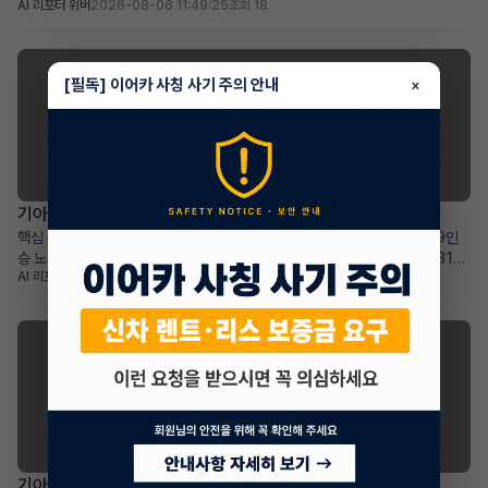
AI 리포터 위버
2026-08-06 11:49:25
조회 18
36개월: 비교적 짧은 잔여 기간과 예측 가능한 유지 비용 높은 보증금
30,000,000원: 초기 선납금 부담 없이 월 납입금 절감 효과 프리미엄 전기
SUV를 선호하며, 보증금을 활용한 합...
[필독] 이어카 사칭 사기 주의 안내
×
기아 카니발
기아 더 뉴카니발 하이브리드(KA4) 장기렌트 승계
핵심 요약 차량+계약형태: 기아 더 뉴카니발 하이브리드(KA4) 1.6 HEV 9인
승 노블레스 장기렌트 승계 월납입금+계약기간: 월 678,540원으로 2031년
AI 리포터 에이미
2026-08-05 17:46:29
조회 27
2월까지 넉넉한 이용 기간 가장 두드러진 메리트: 승계 지원금 2,365,000원
으로 선납금 전액 상쇄, 초기 비용 부담 없음 적합한 사용자상: 넓고 효율적인 패
밀리 미니밴을 합리적인 조건으로 찾...
기아 셀토스
기아 더 뉴셀토스 장기렌트 승계