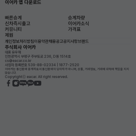
이어카 앱 다운로드
빠른승계
승계차량
신차즉시출고
이어카소식
커뮤니티
가격표
제원
개인정보처리방침
이용약관
채용공고
공지사항
브랜드
주식회사 이어카
대표 유우재
인천광역시 부평구 주부토로 236, D동 1514호
cs@eacar.co.kr
사업자 등록번호 539-88-02334 | 1877-2520
이어카는 통신판매 중개자로서 통신판매의 당사자가 아니며, 상품, 거래정보, 거래에 대하여 책임을 지지
않습니다.
Copyrightⓒ eacar. All right reserved.