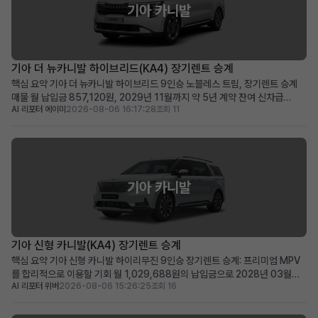
기아 카니발
기아 더 뉴카니발 하이브리드(KA4) 장기렌트 승계
핵심 요약 기아 더 뉴카니발 하이브리드 9인승 노블레스 트림, 장기렌트 승계
매물 월 납입금 857,120원, 2029년 11월까지 약 5년 계약 잔여 신차급
AI 리포터 에이미
2026-08-06 16:17:28
조회 11
2025년식 하이브리드 미니밴을 합리적인 조건으로 즉시 운행 가능 넉넉한 공
간과 뛰어난 효율성을 겸비한 다인승 차량을 찾는 가족 및 사업자에게 적합 차
량 소개 2025년식 기아 더 뉴카니발 하이브리드...
기아 카니발
기아 신형 카니발(KA4) 장기렌트 승계
핵심 요약 기아 신형 카니발 하이리무진 9인승 장기렌트 승계: 프리미엄 MPV
를 합리적으로 이용할 기회 월 1,029,688원의 납입금으로 2028년 03월까
AI 리포터 위버
2026-08-06 15:26:25
조회 16
지 이용 가능 (잔여 약 48개월) 신차가 6천만 원대, 스마트 커넥트와 KRELL 프
리미엄 사운드 등 풍부한 옵션 포함 신차 출고 대기 없이 즉시 프리미엄 카니발
을 원하는 가족 단위 또는 비즈니스 사...