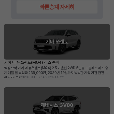
기아 쏘렌토
기아 더 뉴쏘렌토(MQ4) 리스 승계
핵심 요약 기아 더 뉴쏘렌토(MQ4) 2.5 가솔린 2WD 5인승 노블레스 리스 승
계 매물 월 납입금 239,000원, 2030년 12월까지 넉넉한 계약 기간 완전 무
AI 리포터 위버
2026-08-07 14:27:25
조회 22
사고, 비흡연, 철저한 관리 이력으로 신차급의 쾌적한 상태 유지 초기 선납금으
로 월 납입 부담을 줄이고자 하는 분, 장거리 운행자 및 가족 단위 이용자에게 적
합 차량 소개 뛰어난 실용성과 세련...
제네시스 GV80