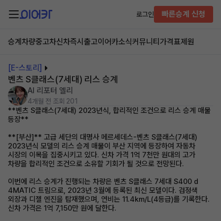
빠른승계 신청
로그인
승계차량
중고차
신차즉시출고
이어카소식
커뮤니티
가격표
제원
[E-스토리]
벤츠 S클래스(7세대) 리스 승계
AI 리포터 엘리
4개월 전
조회 201
**벤츠 S클래스(7세대) 2023년식, 합리적인 조건으로 리스 승계 매물
등장**
**[부산]** 고급 세단의 대명사 메르세데스-벤츠 S클래스(7세대)
2023년식 모델의 리스 승계 매물이 부산 지역에 등장하여 자동차
시장의 이목을 집중시키고 있다. 신차 가격 1억 7천만 원대의 고가
차량을 합리적인 조건으로 소유할 기회가 될 것으로 전망된다.
이번에 리스 승계가 진행되는 차량은 벤츠 S클래스 7세대 S400 d
4MATIC 트림으로, 2023년 3월에 등록된 최신 모델이다. 검정색
외장과 디젤 엔진을 탑재했으며, 연비는 11.4km/L(4등급)를 기록한다.
신차 가격은 1억 7,150만 원에 달한다.