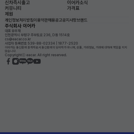
신차즉시출고
이어카소식
커뮤니티
가격표
제원
개인정보처리방침
이용약관
채용공고
공지사항
브랜드
주식회사 이어카
대표 유우재
인천광역시 부평구 주부토로 236, D동 1514호
cs@eacar.co.kr
사업자 등록번호 539-88-02334 | 1877-2520
이어카는 통신판매 중개자로서 통신판매의 당사자가 아니며, 상품, 거래정보, 거래에 대하여 책임을 지지
않습니다.
Copyrightⓒ eacar. All right reserved.