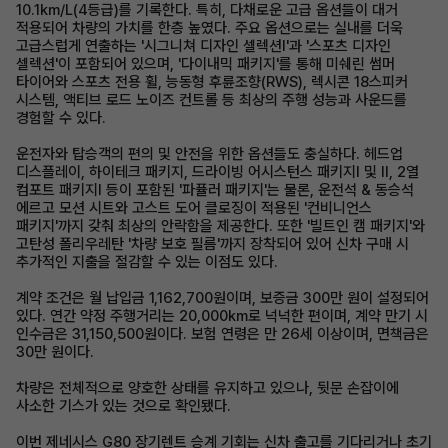
10.1km/L(4등급)를 기록한다. 특히, 다채로운 고급 옵션들이 대거
적용되어 차량의 가치를 한층 높였다. 주요 옵션으로는 실내를 더욱
고급스럽게 연출하는 '시그니쳐 디자인 셀렉션Ⅰ'과 '스포츠 디자인
셀렉션'이 포함되어 있으며, '다이내믹 패키지'를 통해 미쉐린 썸머
타이어와 스포츠 전용 휠, 능동형 후륜조향(RWS), 렉시콘 18스피커
시스템, 액티브 로드 노이즈 컨트롤 등 최상의 주행 성능과 사운드를
경험할 수 있다.
운전자와 탑승객의 편의 및 안전을 위한 옵션들도 충실하다. 헤드업
디스플레이, 하이테크 패키지, 드라이빙 어시스턴스 패키지Ⅰ 및 Ⅱ, 2열
컴포트 패키지Ⅰ 등이 포함된 '파퓰러 패키지'는 물론, 운전석 & 동승석
에르고 모션 시트와 고스트 도어 클로징이 적용된 '컨비니언스
패키지'까지 갖춰 최상의 안락함을 제공한다. 또한 '빌트인 캠 패키지'와
고탄성 폴리우레탄 '차량 보호 필름'까지 장착되어 있어 신차 구매 시
추가적인 지출을 절감할 수 있는 이점도 있다.
계약 조건은 월 납입금 1,162,700원이며, 보증금 300만 원이 설정되어
있다. 연간 약정 주행거리는 20,000km로 넉넉한 편이며, 계약 만기 시
인수금은 31,150,500원이다. 보험 연령은 만 26세 이상이며, 면책금은
30만 원이다.
차량은 전체적으로 양호한 상태를 유지하고 있으나, 뒷문 손잡이에
사소한 기스가 있는 것으로 확인됐다.
이번 제네시스 G80 장기렌트 승계 기회는 신차 출고를 기다리거나 초기