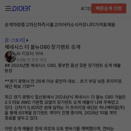
빠른승계 신청
로그인
승계차량
중고차
신차즉시출고
이어카소식
커뮤니티
가격표
제원
[E-스토리]
제네시스 더 올뉴G80 장기렌트 승계
AI 리포터 위버
4개월 전
조회 163
## 2024년형 제네시스 G80, 풍부한 옵션 갖춘 장기렌트 승계 매물
등장
**경기 광명서 만 26세 이상 운전자 대상... 초기 부담 낮춘 프리미엄
세단 확보 기회**
최근 경기 광명시 철산동에서 2024년식 제네시스 더 올뉴 G80 가솔린
2.5 터보 AWD 기본형 모델의 장기렌트 승계 매물이 나와 주목받고
있다. 신차가 5,825만 원에 달하는 이 프리미엄 세단은 하나캐피탈(주)
을 통해 60개월 장기렌트 계약이 진행 중이며, 2028년 10월 계약
종료를 앞두고 있다.
이번 승계 매물은 흰색 외장과 오토 변속기를 채택했으며, 연비는