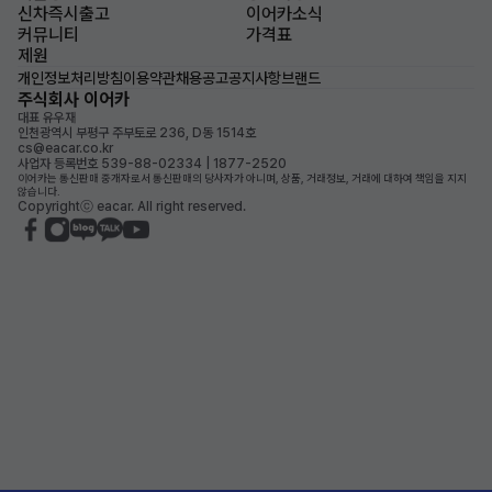
신차즉시출고
이어카소식
커뮤니티
가격표
제원
개인정보처리방침
이용약관
채용공고
공지사항
브랜드
주식회사 이어카
대표 유우재
인천광역시 부평구 주부토로 236, D동 1514호
cs@eacar.co.kr
사업자 등록번호 539-88-02334 | 1877-2520
이어카는 통신판매 중개자로서 통신판매의 당사자가 아니며, 상품, 거래정보, 거래에 대하여 책임을 지지
않습니다.
Copyrightⓒ eacar. All right reserved.