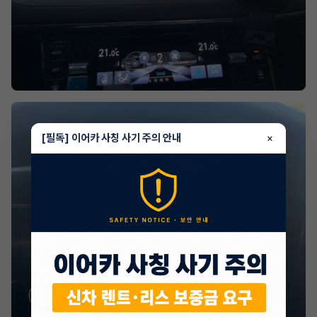
[필독] 이어카 사칭 사기 주의 안내
×