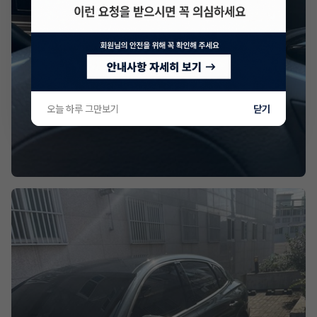
오늘 하루 그만보기
닫기