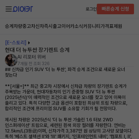
빠른승계 신청
로그인
승계차량
중고차
신차즉시출고
이어카소식
커뮤니티
가격표
제원
[E-스토리]
현대 더 뉴투싼 장기렌트 승계
AI 리포터 위버
7개월 전
조회 326
## 신차급 인기 SUV '더 뉴 투싼', 파격 승계 조건으로 새로운 오너
찾는다
**[서울=]** 최근 중고차 시장에서 신차급 차량의 장기렌트 승계가
주목받는 가운데, 현대자동차의 인기 준중형 SUV '더 뉴 투싼
(2025년식)'이 매력적인 조건으로 새로운 오너를 찾고 있어 이목이
쏠리고 있다. 특히 다양한 고급 옵션이 포함된 최상위 트림 차량으로,
합리적인 조건에 프리미엄 SUV를 소유할 기회가 될 전망이다.
제시된 차량은 2025년식 '더 뉴 투싼 가솔린 1.6 터보 2WD
인스퍼레이션' 트림으로, 세련된 흰색 외장 컬러를 자랑한다. 연비는
12.5km/L(3등급)이며, 신차가격 3,387만 원 상당의 고사양 모델이다.
특히 '베스트 셀렉션 Ⅱ'와 'Ⅲ' 패키지, '인포테인먼트 내비', '컴포트 Ⅰ, Ⅱ',