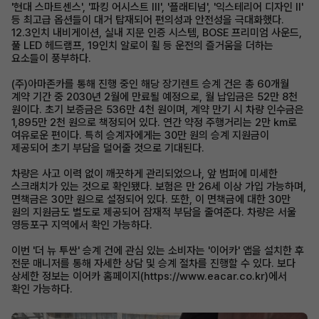
'현대 스마트센스', '파킹 어시스트 Ⅲ', '플래티넘', '익스테리어 디자인 Ⅱ'
등 최고급 옵션들이 대거 탑재되어 편의성과 안전성을 극대화했다.
12.3인치 내비게이션, 실내 지문 인증 시스템, BOSE 프리미엄 사운드,
풀 LED 헤드램프, 19인치 알로이 휠 등 운전의 즐거움을 더하는
요소들이 풍부하다.
(주)아마존카를 통해 진행 중인 해당 장기렌트 승계 건은 총 60개월
계약 기간 중 2030년 2월에 만료될 예정으로, 월 납입금은 52만 8천
원이다. 초기 보증금은 536만 4천 원이며, 계약 만기 시 차량 인수금은
1,895만 2천 원으로 책정되어 있다. 연간 약정 주행거리는 2만 km로
여유로운 편이다. 특히 승계자에게는 30만 원의 승계 지원금이
제공되어 초기 부담을 덜어줄 것으로 기대된다.
차량은 사고 이력 없이 깨끗하게 관리되었으나, 앞 범퍼에 미세한
스크래치가 있는 것으로 확인됐다. 보험은 만 26세 이상 가입 가능하며,
면책금은 30만 원으로 설정되어 있다. 또한, 이 면책금에 대한 30만
원의 지원금도 별도로 제공되어 잠재적 부담을 줄여준다. 차량은 서울
영등포구 지역에서 확인 가능하다.
이번 '더 뉴 투싼' 승계 건에 관심 있는 소비자는 '이어카' 앱을 설치한 후
전문 매니저를 통해 자세한 상담 및 승계 절차를 진행할 수 있다. 보다
상세한 정보는 이어카 홈페이지(https://www.eacar.co.kr)에서
확인 가능하다.