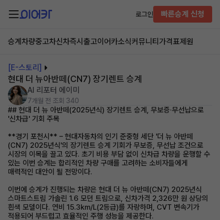
빠른승계 신청
로그인
승계차량
중고차
신차즉시출고
이어카소식
커뮤니티
가격표
제원
[E-스토리]
현대 더 뉴아반떼(CN7) 장기렌트 승계
AI 리포터 에이미
7개월 전
조회 340
## 현대 더 뉴 아반떼(2025년식) 장기렌트 승계, 무보증·무선납으로
'신차급' 기회 주목
**경기 포천시** – 현대자동차의 인기 준중형 세단 '더 뉴 아반떼
(CN7) 2025년식'의 장기렌트 승계 기회가 무보증, 무선납 조건으로
시장의 이목을 끌고 있다. 초기 비용 부담 없이 신차급 차량을 운행할 수
있는 이번 승계는 합리적인 차량 구매를 고려하는 소비자들에게
매력적인 대안이 될 전망이다.
이번에 승계가 진행되는 차량은 현대 더 뉴 아반떼(CN7) 2025년식
스마트스트림 가솔린 1.6 모던 트림으로, 신차가격 2,326만 원 상당의
흰색 모델이다. 연비 15.3km/L(2등급)를 자랑하며, CVT 변속기가
적용되어 부드럽고 효율적인 주행 성능을 제공한다.