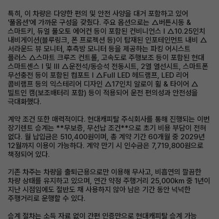
특히, 이 차량은 다양한 편의 및 안전 사양을 대거 포함하고 있어
'풀옵션'에 가까운 구성을 갖췄다. 주요 옵션으로는 △버튼시동 &
스마트키, 듀얼 풀오토 에어컨 등이 포함된 컨비니언스 Ⅰ △10.25인치
내비게이션(블루링크, 폰 프로젝션 등)이 탑재된 인포테인먼트 내비 △
서라운드 뷰 모니터, 후측방 모니터 등을 제공하는 파킹 어시스트
플러스 △스마트 크루즈 컨트롤, 고속도로 주행보조 등이 포함된 현대
스마트센스 Ⅰ 및 Ⅲ △운전석/동승석 전동시트, 2열 열선시트, 스마트폰
무선충전 등이 포함된 컴포트 Ⅰ △Full LED 헤드램프, LED 리어
콤비램프 등의 익스테리어 디자인 △17인치 알로이 휠 & 타이어 △
빌트인 캠(보조배터리 포함) 등이 적용되어 운전 편의성과 안전성을
극대화했다.
계약 조건 또한 매력적이다. 현대캐피탈 주식회사를 통해 진행되는 이번
장기렌트 승계는 **무보증, 무선납 조건**으로 초기 비용 부담이 전혀
없다. 월 납입금은 510,400원이며, 총 계약 기간 60개월 중 2029년
12월까지 이용이 가능하다. 계약 만기 시 인수금은 7,719,800원으로
책정되어 있다.
기존 차주는 차량을 출퇴근용으로만 이용해 무사고, 비흡연의 깔끔한
차량 상태를 유지하고 있으며, 연간 약정 주행거리 25,000km 중 1년이
지난 시점임에도 절반도 채 사용하지 않아 남은 기간 동안 넉넉한
주행거리로 운행할 수 있다.
승계 절차는 소득 자료 없이 간편 인증만으로 현대캐피탈 승계 가능