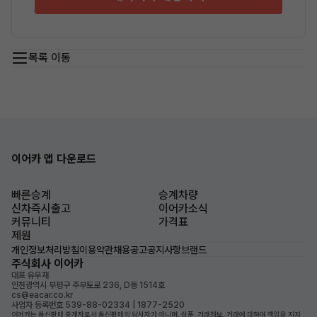
목록 이동
이어카 앱 다운로드
빠른승계
승계차량
신차즉시출고
이어카소식
커뮤니티
가격표
제원
개인정보처리방침
이용약관
채용공고
공지사항
브랜드
주식회사 이어카
대표 유우재
인천광역시 부평구 주부토로 236, D동 1514호
cs@eacar.co.kr
사업자 등록번호 539-88-02334 | 1877-2520
이어카는 통신판매 중개자로서 통신판매의 당사자가 아니며, 상품, 거래정보, 거래에 대하여 책임을 지지