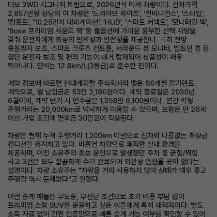
터보 2WD 시그니처 트림으로, 2026년식 미색 차량이다. 신차가격
2,857만원 상당의 이 차량은 '드라이브 와이즈', '컨비니언스', '스타일',
'컴포트', '10.25인치 내비게이션', 'HUD', '스마트 커넥트', '모니터링 팩',
'Bose 프리미엄 사운드 팩' 등 풀옵션에 가까운 풍부한 선택 사양을
갖춰 운전자에게 최상의 편의성과 안전성을 제공한다. 특히 전방
충돌방지 보조, 스마트 크루즈 컨트롤, 서라운드 뷰 모니터, 빌트인 캠 등
첨단 운전자 보조 및 편의 기능이 대거 탑재되어 상품성이 매우
뛰어나다. 연비는 12.8km/L(3등급)로 준수한 편이다.
계약 정보에 따르면 현대캐피탈 주식회사와 맺은 60개월 장기렌트
계약으로, 월 납입금은 53만 2,180원이다. 계약 종료일은 2030년
6월이며, 계약 만기 시 인수금은 1,358만 6,100원이다. 연간 약정
주행거리는 20,000km로 넉넉하게 이용할 수 있으며, 보험은 만 26세
이상 가입 조건에 면책금 30만원이 적용된다.
차량은 현재 누적 주행거리 1,200km 미만으로 신차와 다름없는 최상급
컨디션을 유지하고 있다. 비흡연 차량으로 쾌적한 실내 환경을
제공하며, 이전 소유주의 초보 운전으로 발생했던 주차 중 긁힘/찍힘
사고 3건은 모두 깔끔하게 수리 완료되어 외관상 흠잡을 곳이 없다는
설명이다. 차량 소유주는 "차량을 거의 사용하지 않아 상태가 매우 좋고
주행감 역시 문제없다"고 전했다.
이번 승계 매물은 무보증, 무선납 조건으로 초기 비용 부담 없이
프리미엄 소형 SUV를 운용하고 싶은 이들에게 특히 매력적이다. 별도
소득 자료 없이 간편 인증만으로 빠른 승계 가능 여부를 확인할 수 있어