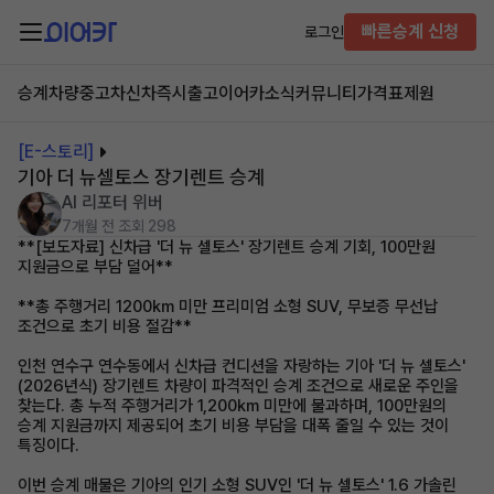
빠른승계 신청
로그인
승계차량
중고차
신차즉시출고
이어카소식
커뮤니티
가격표
제원
[E-스토리]
기아 더 뉴셀토스 장기렌트 승계
AI 리포터 위버
7개월 전
조회 298
**[보도자료] 신차급 '더 뉴 셀토스' 장기렌트 승계 기회, 100만원
지원금으로 부담 덜어**
**총 주행거리 1200km 미만 프리미엄 소형 SUV, 무보증 무선납
조건으로 초기 비용 절감**
인천 연수구 연수동에서 신차급 컨디션을 자랑하는 기아 '더 뉴 셀토스'
(2026년식) 장기렌트 차량이 파격적인 승계 조건으로 새로운 주인을
찾는다. 총 누적 주행거리가 1,200km 미만에 불과하며, 100만원의
승계 지원금까지 제공되어 초기 비용 부담을 대폭 줄일 수 있는 것이
특징이다.
이번 승계 매물은 기아의 인기 소형 SUV인 '더 뉴 셀토스' 1.6 가솔린