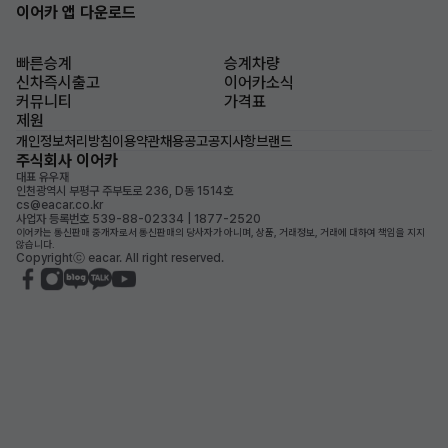
이어카 앱 다운로드
빠른승계
승계차량
신차즉시출고
이어카소식
커뮤니티
가격표
제원
개인정보처리방침
이용약관
채용공고
공지사항
브랜드
주식회사 이어카
대표 유우재
인천광역시 부평구 주부토로 236, D동 1514호
cs@eacar.co.kr
사업자 등록번호 539-88-02334 | 1877-2520
이어카는 통신판매 중개자로서 통신판매의 당사자가 아니며, 상품, 거래정보, 거래에 대하여 책임을 지지
않습니다.
Copyrightⓒ eacar. All right reserved.