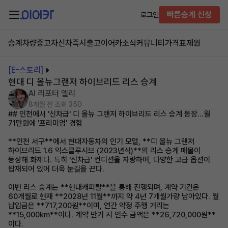
빠른승계 신청
로그인
승계차량
중고차
신차즉시출고
이어카소식
커뮤니티
가격표
제원
[E-스토리]
현대 디 올뉴그랜저 하이브리드 리스 승계
AI 리포터 엘리
8개월 전
조회 350
## 인천에서 '신차급' 디 올뉴 그랜저 하이브리드 리스 승계 등장…월
71만원에 '프리미엄' 경험
**인천 서구**에서 현대자동차의 인기 모델, **디 올뉴 그랜저
하이브리드 1.6 익스클루시브 (2023년식)**의 리스 승계 매물이
등장해 화제다. 특히 '신차급' 컨디션을 자랑하며, 다양한 고급 옵션이
탑재되어 있어 더욱 눈길을 끈다.
이번 리스 승계는 **현대캐피탈**을 통해 진행되며, 계약 기간은
60개월로 현재 **2028년 11월**까지 약 4년 7개월가량 남아있다. 월
납입금은 **717,200원**이며, 연간 약정 주행 거리는
**15,000km**이다. 계약 만기 시 인수 금액은 **26,720,000원**
이다.