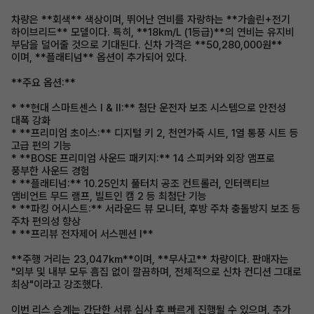
차량은 **회색** 색상이며, 뛰어난 연비를 자랑하는 **가솔린+전기
하이브리드** 모델이다. 특히, **18km/L (1등급)**의 연비는 유지비
부담을 덜어줄 것으로 기대된다. 신차 가격은 **50,280,000원**
이며, **플래티넘** 옵션이 추가되어 있다.
**주요 옵션:**
* **현대 스마트센스 I & II:** 첨단 운전자 보조 시스템으로 안전성
대폭 강화
* **프리미엄 초이스:** 디지털 키 2, 천연가죽 시트, 1열 통풍 시트 등
고급 편의 기능
* **BOSE 프리미엄 사운드 패키지:** 14 스피커와 외장 앰프로
풍부한 사운드 경험
* **플래티넘:** 10.25인치 풀터치 공조 컨트롤러, 인터랙티브
앰비언트 무드 램프, 빌트인 캠 2 등 최첨단 기능
* **파킹 어시스트:** 서라운드 뷰 모니터, 후방 주차 충돌방지 보조 등
주차 편의성 향상
* **프리뷰 전자제어 서스펜션 I**
**주행 거리는 23,047km**이며, **무사고** 차량이다. 판매자는
"외부 및 내부 모두 흠집 없이 깔끔하며, 전체적으로 신차 컨디션 그대로
최상"이라고 강조했다.
이번 리스 승계는 간단한 서류 심사 후 빠르게 진행될 수 있으며, 추가