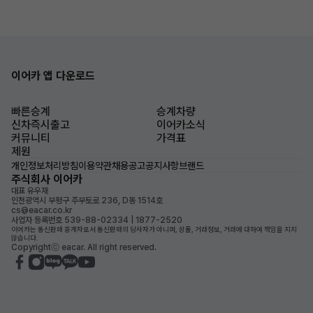
이어카 앱 다운로드
빠른승계
승계차량
신차즉시출고
이어카소식
커뮤니티
가격표
제원
개인정보처리방침
이용약관
채용공고
공지사항
브랜드
주식회사 이어카
대표 유우재
인천광역시 부평구 주부토로 236, D동 1514호
cs@eacar.co.kr
사업자 등록번호 539-88-02334 | 1877-2520
이어카는 통신판매 중개자로서 통신판매의 당사자가 아니며, 상품, 거래정보, 거래에 대하여 책임을 지지
않습니다.
Copyrightⓒ eacar. All right reserved.